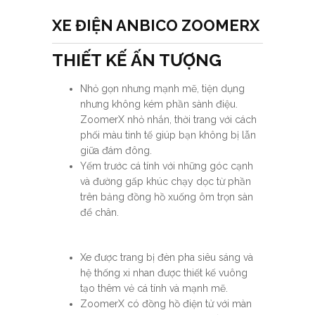
XE ĐIỆN ANBICO ZOOMERX
THIẾT KẾ ẤN TƯỢNG
Nhỏ gọn nhưng mạnh mẽ, tiện dụng
nhưng không kém phần sành điệu.
ZoomerX nhỏ nhắn, thời trang với cách
phối màu tinh tế giúp bạn không bị lẫn
giữa đám đông.
Yếm trước cá tính với những góc cạnh
và đường gấp khúc chạy dọc từ phần
trên bảng đồng hồ xuống ôm trọn sàn
để chân.
Xe được trang bị đèn pha siêu sáng và
hệ thống xi nhan được thiết kế vuông
tạo thêm vẻ cá tính và mạnh mẽ.
ZoomerX có đồng hồ điện tử với màn