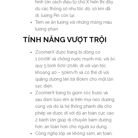
hình lớn cách điệu từ chữ X hiển thị đầy
đủ các thông số như tốc độ, số km đã
đi, lượng Pin còn lại.
Tem xe ấn tượng với những mảng màu
tương phản.
TÍNH NĂNG VƯỢT TRỘI
ZoomerX được trang bị động cơ
1.000W và chống nước mạnh mẽ, với ắc
quy 5 bình 60V-20Ah, đi với vận tốc
khoảng 40 – 50km/h và có thể đi với
quãng đường lên tới 80km cho một lần
sạc điện.
ZoomerX trang bị giảm sóc trước và
sau đảm bảo êm ái trên mọi nẻo đường,
cùng với đó là hệ thống phanh đĩa cho
phép xe được đi với độ an toàn cực cao
2 bánh lớn giúp di chuyển bám đường
hơn, an toàn hơn cho người sử dụng.
Công nghệ lốp xe không săm, an toàn,