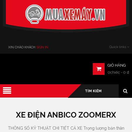
Verado
Quick links
XIN CHÀO KHÁCH
SIGN IN
GIỎ HÀNG
0chiếc
-
0
₫
XE ĐIỆN ANBICO ZOOMERX
THÔNG SỐ KỸ THUẬT CHI TIẾT CẢ XE Trọng lượng bản thân