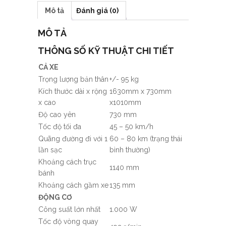
Mô tả
Đánh giá (0)
MÔ TẢ
THÔNG SỐ KỸ THUẬT CHI TIẾT
CẢ XE
Trọng lượng bản thân
+/- 95 kg
Kích thước dài x rộng
1630mm x 730mm
x cao
x1010mm
Độ cao yên
730 mm
Tốc độ tối đa
45 – 50 km/h
Quãng đường đi với 1
60 – 80 km (trạng thái
lần sạc
bình thường)
Khoảng cách trục
1140 mm
bánh
Khoảng cách gầm xe
135 mm
ĐỘNG CƠ
Công suất lớn nhất
1.000 W
Tốc độ vòng quay