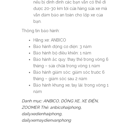
nếu bị dính đinh các bạn vẫn có thể đi
được 20-30 km tới cửa hàng sửa xe mà
vẫn đảm bảo an toàn cho lốp xe của
bạn.
Thông tin bảo hành:
Hãng xe: ANBICO
Bảo hành động cơ điện: 3 năm
Bảo hành bộ điều khiển: 1 năm
Bảo hành ắc quy: thay thế trong vòng 6
tháng – sửa chữa trong vòng 1 năm
Bảo hành giảm sóc: giảm sóc trước 6
tháng – giảm sóc sau 2 năm
Bảo hành khung xe, tay lái: trong vòng 1
năm
Danh mục:
ANBICO
,
DÒNG XE
,
XE ĐIỆN
,
ZOOMER
Thẻ:
anbicohaiphong
,
dailyxedienhaiphong
,
dailyxemaydienvanphong