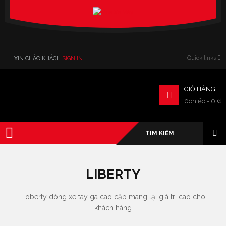
Verado
Quick links
XIN CHÀO KHÁCH
SIGN IN
GIỎ HÀNG
0chiếc
-
0
₫
LIBERTY
Loberty dòng xe tay ga cao cấp mang lại giá trị cao cho
khách hàng