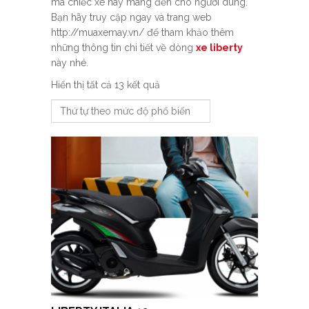
mà chiếc xe này mang đến cho người dùng.
Bạn hãy truy cập ngay và trang web
http://muaxemay.vn/ để tham khảo thêm
những thông tin chi tiết về dòng
xe liberty
này nhé.
Được
Hiển thị tất cả 13 kết quả
sắp
xếp
theo
mức
độ
phổ
biến