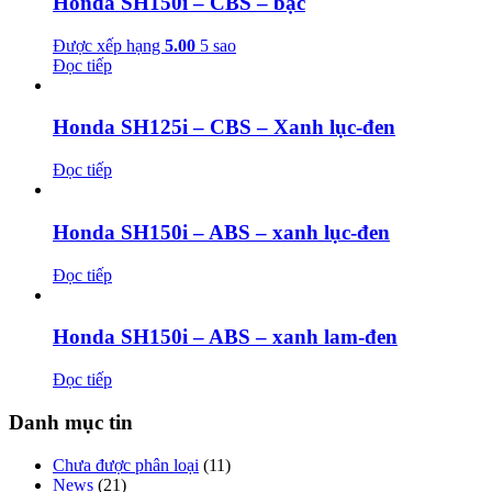
Honda SH150i – CBS – bạc
Được xếp hạng
5.00
5 sao
Đọc tiếp
Honda SH125i – CBS – Xanh lục-đen
Đọc tiếp
Honda SH150i – ABS – xanh lục-đen
Đọc tiếp
Honda SH150i – ABS – xanh lam-đen
Đọc tiếp
Danh mục tin
Chưa được phân loại
(11)
News
(21)