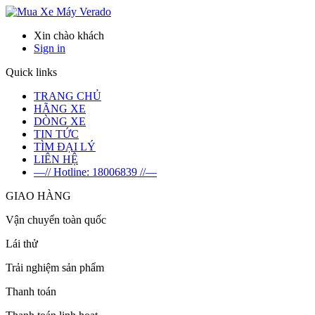
Verado
Xin chào khách
Sign in
Quick links
TRANG CHỦ
HÃNG XE
DÒNG XE
TIN TỨC
TÌM ĐẠI LÝ
LIÊN HỆ
—// Hotline: 18006839 //—
GIAO HÀNG
Vận chuyển toàn quốc
Lái thử
Trải nghiệm sản phẩm
Thanh toán