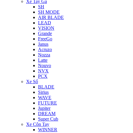
Xe Tay Ga
SH
SH MODE
AIR BLADE
LEAD
VISION
Grande
FreeGo
Janus
Acruzo
Nozza
Latte
Nouvo
NVX
PCX
Xe Số
BLADE
Sirius
WAVE
FUTURE
Jupiter
DREAM
Super Cub
Xe Côn Tay
WINNER