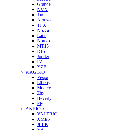
Grande
NVX
Janus
Acruzo
TFX
Nozza
Latte
Nouvo
MT15
R15
Jupiter
FZ
YZF
PIAGGIO
Vespa
Liberty
Medley
Zip
Beverly
Fly
ANBICO
VALERIO
XMEN
JEEK
VS