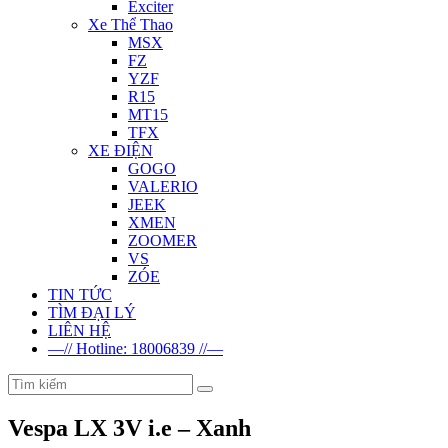
Exciter
Xe Thể Thao
MSX
FZ
YZF
R15
MT15
TFX
XE ĐIỆN
GOGO
VALERIO
JEEK
XMEN
ZOOMER
VS
ZÓE
TIN TỨC
TÌM ĐẠI LÝ
LIÊN HỆ
—// Hotline: 18006839 //—
Vespa LX 3V i.e – Xanh