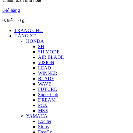
Thanh toán linh hoạt
Giỏ hàng
0chiếc
-
0
₫
TRANG CHỦ
HÃNG XE
HONDA
SH
SH MODE
AIR BLADE
VISION
LEAD
WINNER
BLADE
WAVE
FUTURE
Super Cub
DREAM
PCX
MSX
YAMAHA
Exciter
Sirius
FreeGo