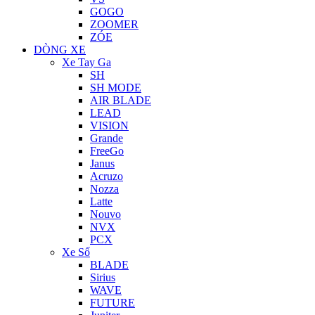
GOGO
ZOOMER
ZÓE
DÒNG XE
Xe Tay Ga
SH
SH MODE
AIR BLADE
LEAD
VISION
Grande
FreeGo
Janus
Acruzo
Nozza
Latte
Nouvo
NVX
PCX
Xe Số
BLADE
Sirius
WAVE
FUTURE