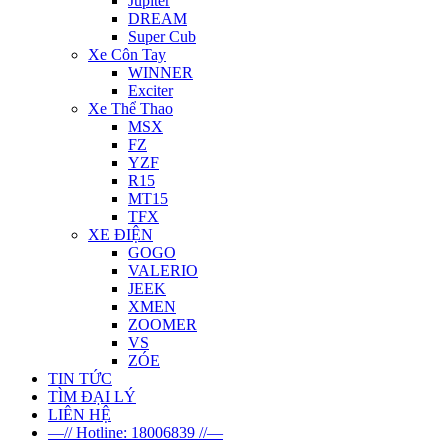
Jupiter
DREAM
Super Cub
Xe Côn Tay
WINNER
Exciter
Xe Thể Thao
MSX
FZ
YZF
R15
MT15
TFX
XE ĐIỆN
GOGO
VALERIO
JEEK
XMEN
ZOOMER
VS
ZÓE
TIN TỨC
TÌM ĐẠI LÝ
LIÊN HỆ
—// Hotline: 18006839 //—