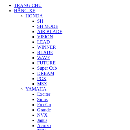
TRANG CHỦ
HÃNG XE
HONDA
SH
SH MODE
AIR BLADE
VISION
LEAD
WINNER
BLADE
WAVE
FUTURE
Super Cub
DREAM
PCX
MSX
YAMAHA
Exciter
Sirius
FreeGo
Grande
NVX
Janus
Acruzo