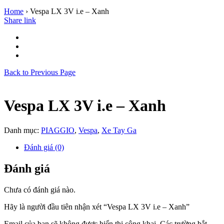
Home
›
Vespa LX 3V i.e – Xanh
Share link
Back to Previous Page
Vespa LX 3V i.e – Xanh
Danh mục:
PIAGGIO
,
Vespa
,
Xe Tay Ga
Đánh giá (0)
Đánh giá
Chưa có đánh giá nào.
Hãy là người đầu tiên nhận xét “Vespa LX 3V i.e – Xanh”
Email của bạn sẽ không được hiển thị công khai.
Các trường bắt