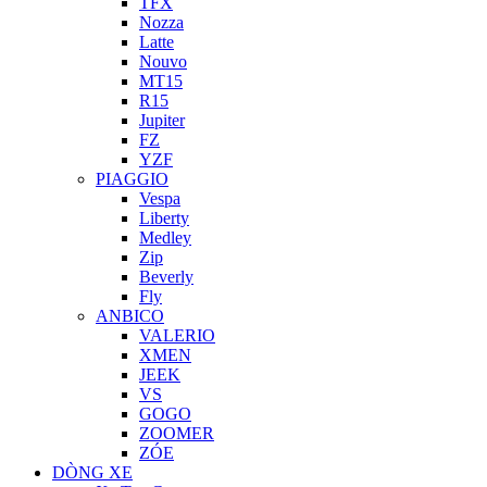
TFX
Nozza
Latte
Nouvo
MT15
R15
Jupiter
FZ
YZF
PIAGGIO
Vespa
Liberty
Medley
Zip
Beverly
Fly
ANBICO
VALERIO
XMEN
JEEK
VS
GOGO
ZOOMER
ZÓE
DÒNG XE