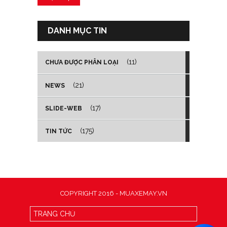
DANH MỤC TIN
(11)
CHƯA ĐƯỢC PHÂN LOẠI
(21)
NEWS
(17)
SLIDE-WEB
(175)
TIN TỨC
COPYRIGHT 2016 - MUAXEMAY.VN