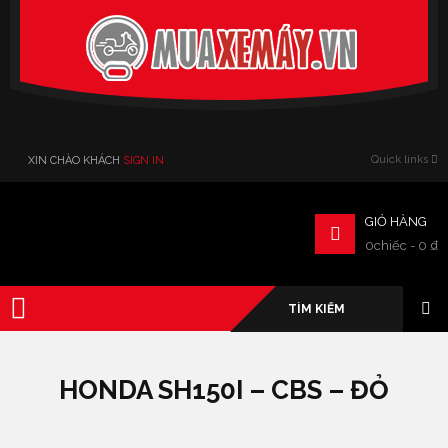
Verado
Quick links
XIN CHÀO KHÁCH
SIGN IN
GIỎ HÀNG
0chiếc
-
0
₫
HONDA SH150I – CBS – ĐỎ