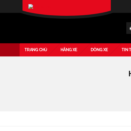
XIN CHÀO KHÁCH
SIGN IN
Verado
TRANG CHỦ
HÃNG XE
DÒNG XE
TIN 