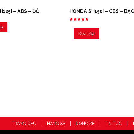
125I – ABS – ĐỎ
HONDA SH150I – CBS – BẠ
Được xếp
ếp
hạng
5.00
Đọc tiếp
5 sao
TRANG CHỦ
HÃNG XE
DÒNG XE
TIN TỨC