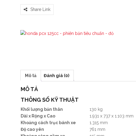
Share Link
Mô tả
Đánh giá (0)
MÔ TẢ
THÔNG SỐ KỸ THUẬT
Khối lượng bản thân
130 kg
Dài x Rộng x Cao
1.931 x 737 x 1.103 mm
Khoảng cách trục bánh xe
1.315 mm
Độ cao yên
761 mm