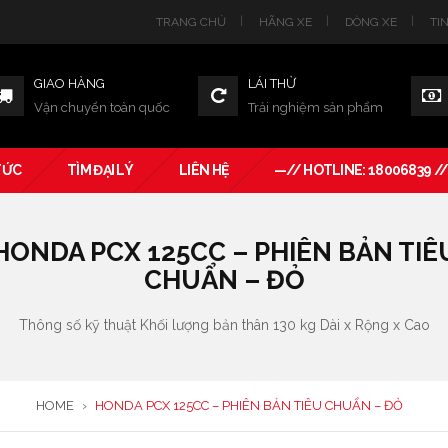
TRANG CHỦ
HÃNG XE
DÒNG XE
TI
GIAO HÀNG
LÁI THỬ
Vận chuyển toàn quốc
Trải nghiệm sản phẩm
TỨC
TÌM ĐẠI LÝ
LIÊN HỆ
—// HOTLINE: 18006839 /
HONDA PCX 125CC – PHIÊN BẢN TIÊ
CHUẨN – ĐỎ
Thông số kỹ thuật Khối lượng bản thân 130 kg Dài x Rộng x Cao
HOME
›
HONDA PCX 125CC – PHIÊN BẢN TIÊU CHUẨN – ĐỎ