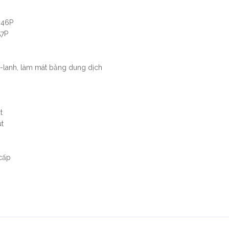
 46P
57P
xy-lanh, làm mát bằng dung dịch
t
t
 cấp