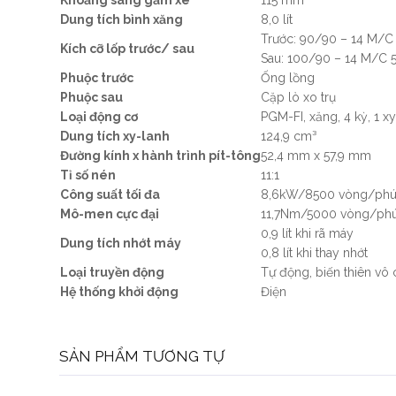
Khoảng sáng gầm xe
115 mm
Dung tích bình xăng
8,0 lít
Trước: 90/90 – 14 M/C
Kích cỡ lốp trước/ sau
Sau: 100/90 – 14 M/C 
Phuộc trước
Ống lồng
Phuộc sau
Cặp lò xo trụ
Loại động cơ
PGM-FI, xăng, 4 kỳ, 1 
Dung tích xy-lanh
124,9 cm³
Đường kính x hành trình pít-tông
52,4 mm x 57,9 mm
Tỉ số nén
11:1
Công suất tối đa
8,6kW/8500 vòng/phú
Mô-men cực đại
11,7Nm/5000 vòng/phú
0,9 lít khi rã máy
Dung tích nhớt máy
0,8 lít khi thay nhớt
Loại truyền động
Tự động, biến thiên vô
Hệ thống khởi động
Điện
SẢN PHẨM TƯƠNG TỰ