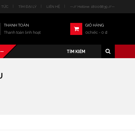
N TỨC
TÌM ĐẠI LÝ
LIÊN HỆ
—// Hotline: 18006839 //—
THANH TOÁN
GIỎ HÀNG
Thanh toán linh hoạt
0chiếc
-
0
₫
/—
U