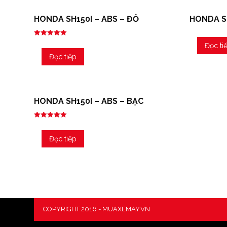
HONDA SH150I – ABS – ĐỎ
HONDA SH
Được xếp
Đọc ti
hạng
5.00
Đọc tiếp
5 sao
HONDA SH150I – ABS – BẠC
Được xếp
hạng
5.00
Đọc tiếp
5 sao
COPYRIGHT 2016 - MUAXEMAY.VN