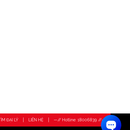
C
TÌM ĐẠI LÝ
LIÊN HỆ
—// Hotline: 18006839 //—