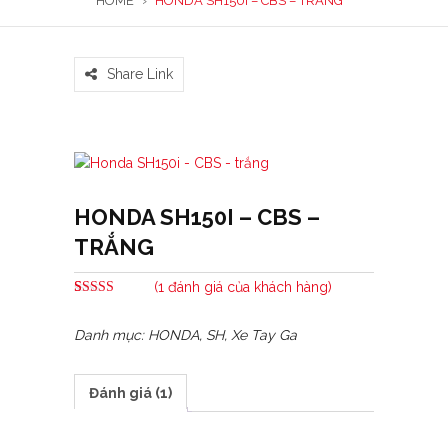
HOME
›
HONDA SH150I – CBS – TRẮNG
Share Link
HONDA SH150I – CBS –
TRẮNG
(
1
đánh giá của khách hàng)
5.00
1
trên 5
dựa trên
Danh mục:
HONDA
,
SH
,
Xe Tay Ga
đánh giá
Đánh giá (1)