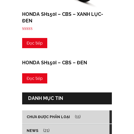
HONDA SH150I – CBS – XANH LỤC-
ĐEN
Được
xếp
hạng
Đọc tiếp
3.00
5 sao
HONDA SH150I – CBS – ĐEN
Đọc tiếp
DANH MỤC TIN
(11)
CHƯA ĐƯỢC PHÂN LOẠI
(21)
NEWS