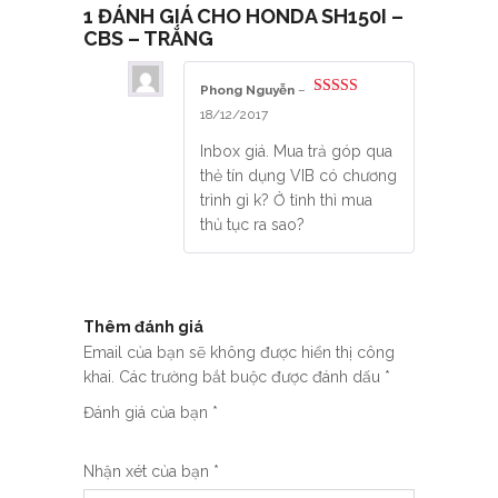
1 ĐÁNH GIÁ CHO
HONDA SH150I –
CBS – TRẮNG
Phong Nguyễn
–
Được xếp
18/12/2017
hạng
5
5 sao
Inbox giá. Mua trả góp qua
thẻ tín dụng VIB có chương
trình gì k? Ở tỉnh thì mua
thủ tục ra sao?
Thêm đánh giá
Email của bạn sẽ không được hiển thị công
khai.
Các trường bắt buộc được đánh dấu
*
Đánh giá của bạn
*
Nhận xét của bạn
*