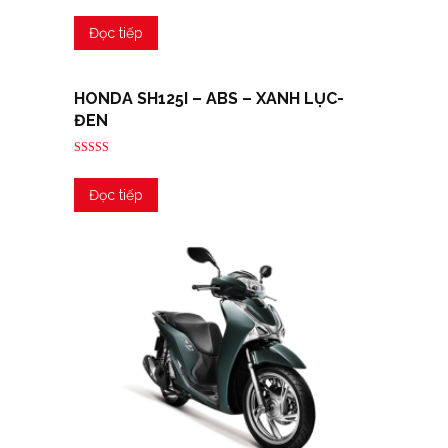
Được xếp
hạng
4.00
Đọc tiếp
5 sao
HONDA SH125I – ABS – XANH LỤC-
ĐEN
Được xếp
hạng
5.00
Đọc tiếp
5 sao