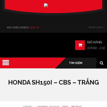
Verado
Quick links
XIN CHÀO KHÁCH
SIGN IN
GIỎ HÀNG
0chiếc
-
0
₫
HONDA SH150I – CBS – TRẮNG