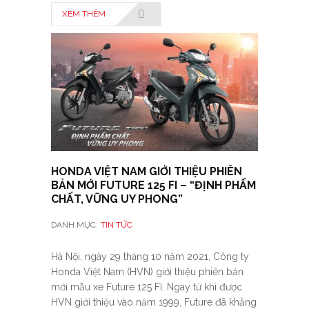
XEM THÊM
HONDA VIỆT NAM GIỚI THIỆU PHIÊN
BẢN MỚI FUTURE 125 FI – “ĐỊNH PHẨM
CHẤT, VỮNG UY PHONG”
DANH MỤC:
TIN TỨC
Hà Nội, ngày 29 tháng 10 năm 2021, Công ty
Honda Việt Nam (HVN) giới thiệu phiên bản
mới mẫu xe Future 125 FI. Ngay từ khi được
HVN giới thiệu vào năm 1999, Future đã khẳng