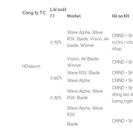
Lãi suất
Công ty TC
(*)
Model
Hồ sơ KH
Wave Alpha, Wave
CMND + SH
RSX, Blade, Vision, Air
0.79%
cư trú + c
blade, Winner
nhập
Vision, Air Blade,
CMND + S
Winner
HDsaison
Wave RSX, Blade
CMND + S
0.99%
Wave Alpha
CMND + S
CMND + SH
Wave Alpha, Wave
đồng lao 
0.79%
RSX, Blade
lương ngâ
Wave Alpha, Wave
RSX,
CMND + S
Blade