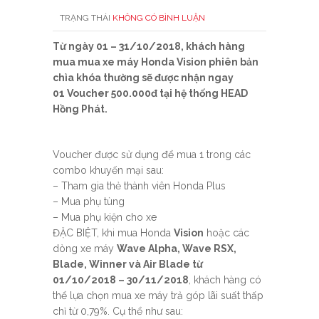
TRẠNG THÁI
KHÔNG CÓ BÌNH LUẬN
Từ ngày 01 – 31/10/2018, khách hàng
mua mua xe máy Honda Vision phiên bản
chìa khóa thường sẽ được nhận ngay
01
Voucher 500.000đ tại hệ thống HEAD
Hồng Phát.
Voucher được sử dụng để mua 1 trong các
combo khuyến mại sau:
– Tham gia thẻ thành viên Honda Plus
– Mua phụ tùng
– Mua phụ kiện cho xe
ĐẶC BIỆT, khi mua Honda
Vision
hoặc các
dòng xe máy
Wave Alpha, Wave RSX,
Blade, Winner và Air Blade từ
01/10/2018 – 30/11/2018
, khách hàng có
thể lựa chọn mua xe máy trả góp lãi suất thấp
chỉ từ 0,79%. Cụ thể như sau: