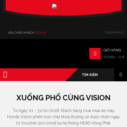
Verado
Quick links
XIN CHÀO KHÁCH
SIGN IN
GIỎ HÀNG
0chiếc
-
0
₫
XUỐNG PHỐ CÙNG VISION
Từ ngày 01 - 31/10/2018, khách hàng mua mua xe máy
Honda Vision phiên bản chìa khóa thường sẽ được nhận ngay
01 Voucher 500.000đ tại hệ thống HEAD Hồng Phát.