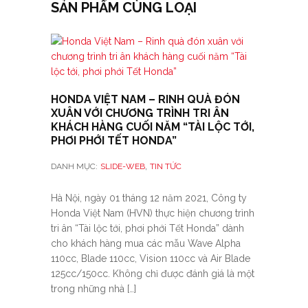
SẢN PHẨM CÙNG LOẠI
HONDA VIỆT NAM – RINH QUÀ ĐÓN
XUÂN VỚI CHƯƠNG TRÌNH TRI ÂN
KHÁCH HÀNG CUỐI NĂM “TÀI LỘC TỚI,
PHƠI PHỚI TẾT HONDA”
,
DANH MỤC:
SLIDE-WEB
TIN TỨC
Hà Nội, ngày 01 tháng 12 năm 2021, Công ty
Honda Việt Nam (HVN) thực hiện chương trình
tri ân “Tài lộc tới, phơi phới Tết Honda” dành
cho khách hàng mua các mẫu Wave Alpha
110cc, Blade 110cc, Vision 110cc và Air Blade
125cc/150cc. Không chỉ được đánh giá là một
trong những nhà […]