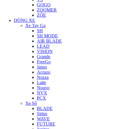
GOGO
ZOOMER
ZÓE
DÒNG XE
Xe Tay Ga
SH
SH MODE
AIR BLADE
LEAD
VISION
Grande
FreeGo
Janus
Acruzo
Nozza
Latte
Nouvo
NVX
PCX
Xe Số
BLADE
Sirius
WAVE
FUTURE