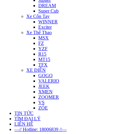
Jupiter
DREAM
Super Cub
Xe Côn Tay
WINNER
Exciter
Xe Thể Thao
MSX
FZ
YZF
R15
MT15
TFX
XE ĐIỆN
GOGO
VALERIO
JEEK
XMEN
ZOOMER
VS
ZÓE
TIN TỨC
TÌM ĐẠI LÝ
LIÊN HỆ
—// Hotline: 18006839 //—