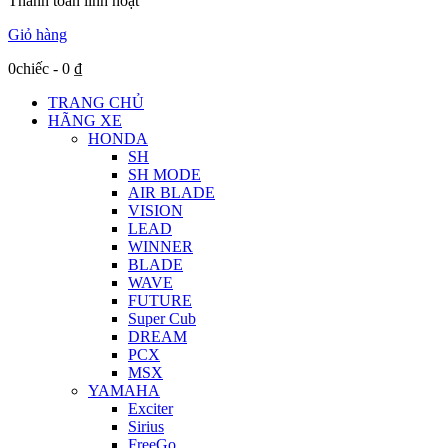
Thanh toán linh hoạt
Giỏ hàng
0chiếc
-
0
₫
TRANG CHỦ
HÃNG XE
HONDA
SH
SH MODE
AIR BLADE
VISION
LEAD
WINNER
BLADE
WAVE
FUTURE
Super Cub
DREAM
PCX
MSX
YAMAHA
Exciter
Sirius
FreeGo