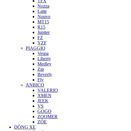
TFX
Nozza
Latte
Nouvo
MT15
R15
Jupiter
FZ
YZF
PIAGGIO
Vespa
Liberty
Medley
Zip
Beverly
Fly
ANBICO
VALERIO
XMEN
JEEK
VS
GOGO
ZOOMER
ZÓE
DÒNG XE