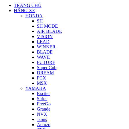
TRANG CHỦ
HÃNG XE
HONDA
SH
SH MODE
AIR BLADE
VISION
LEAD
WINNER
BLADE
WAVE
FUTURE
Super Cub
DREAM
PCX
MSX
YAMAHA
Exciter
Sirius
FreeGo
Grande
NVX
Janus
Acruzo