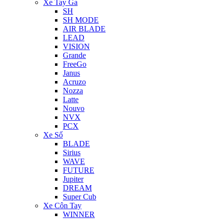
Xe Tay Ga
SH
SH MODE
AIR BLADE
LEAD
VISION
Grande
FreeGo
Janus
Acruzo
Nozza
Latte
Nouvo
NVX
PCX
Xe Số
BLADE
Sirius
WAVE
FUTURE
Jupiter
DREAM
Super Cub
Xe Côn Tay
WINNER