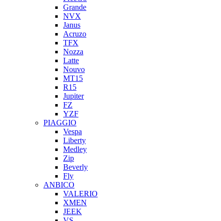
Grande
NVX
Janus
Acruzo
TFX
Nozza
Latte
Nouvo
MT15
R15
Jupiter
FZ
YZF
PIAGGIO
Vespa
Liberty
Medley
Zip
Beverly
Fly
ANBICO
VALERIO
XMEN
JEEK
VS