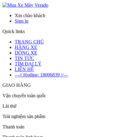
Verado
Xin chào khách
Sign in
Quick links
TRANG CHỦ
HÃNG XE
DÒNG XE
TIN TỨC
TÌM ĐẠI LÝ
LIÊN HỆ
—// Hotline: 18006839 //—
GIAO HÀNG
Vận chuyển toàn quốc
Lái thử
Trải nghiệm sản phẩm
Thanh toán