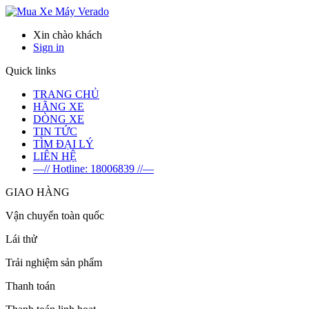
Verado
Xin chào khách
Sign in
Quick links
TRANG CHỦ
HÃNG XE
DÒNG XE
TIN TỨC
TÌM ĐẠI LÝ
LIÊN HỆ
—// Hotline: 18006839 //—
GIAO HÀNG
Vận chuyển toàn quốc
Lái thử
Trải nghiệm sản phẩm
Thanh toán