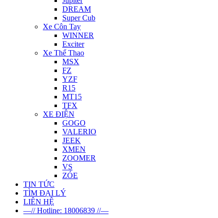
Jupiter
DREAM
Super Cub
Xe Côn Tay
WINNER
Exciter
Xe Thể Thao
MSX
FZ
YZF
R15
MT15
TFX
XE ĐIỆN
GOGO
VALERIO
JEEK
XMEN
ZOOMER
VS
ZÓE
TIN TỨC
TÌM ĐẠI LÝ
LIÊN HỆ
—// Hotline: 18006839 //—