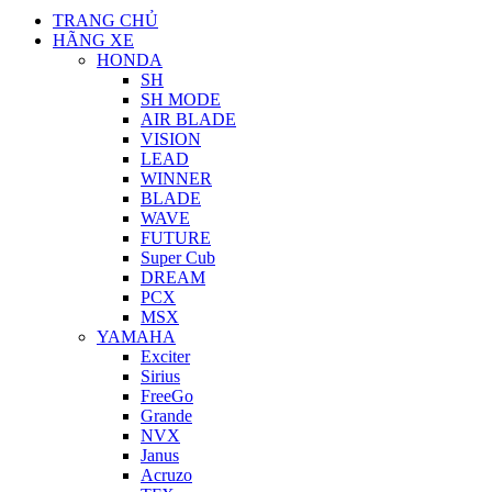
TRANG CHỦ
HÃNG XE
HONDA
SH
SH MODE
AIR BLADE
VISION
LEAD
WINNER
BLADE
WAVE
FUTURE
Super Cub
DREAM
PCX
MSX
YAMAHA
Exciter
Sirius
FreeGo
Grande
NVX
Janus
Acruzo