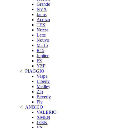
Grande
NVX
Janus
Acruzo
TFX
Nozza
Latte
Nouvo
MT15
R15
Jupiter
FZ
YZF
PIAGGIO
Vespa
Liberty
Medley
Zip
Beverly
Fly
ANBICO
VALERIO
XMEN
JEEK
VS