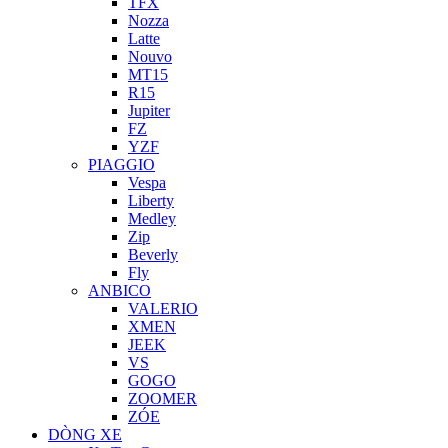
TFX
Nozza
Latte
Nouvo
MT15
R15
Jupiter
FZ
YZF
PIAGGIO
Vespa
Liberty
Medley
Zip
Beverly
Fly
ANBICO
VALERIO
XMEN
JEEK
VS
GOGO
ZOOMER
ZÓE
DÒNG XE