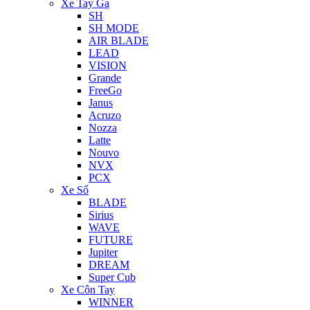
Xe Tay Ga
SH
SH MODE
AIR BLADE
LEAD
VISION
Grande
FreeGo
Janus
Acruzo
Nozza
Latte
Nouvo
NVX
PCX
Xe Số
BLADE
Sirius
WAVE
FUTURE
Jupiter
DREAM
Super Cub
Xe Côn Tay
WINNER