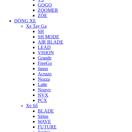
GOGO
ZOOMER
ZÓE
DÒNG XE
Xe Tay Ga
SH
SH MODE
AIR BLADE
LEAD
VISION
Grande
FreeGo
Janus
Acruzo
Nozza
Latte
Nouvo
NVX
PCX
Xe Số
BLADE
Sirius
WAVE
FUTURE