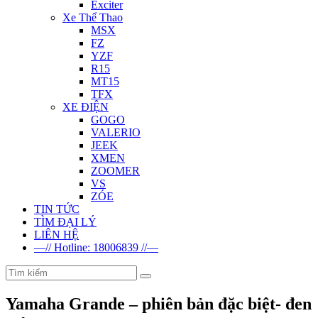
Exciter
Xe Thể Thao
MSX
FZ
YZF
R15
MT15
TFX
XE ĐIỆN
GOGO
VALERIO
JEEK
XMEN
ZOOMER
VS
ZÓE
TIN TỨC
TÌM ĐẠI LÝ
LIÊN HỆ
—// Hotline: 18006839 //—
Yamaha Grande – phiên bản đặc biệt- đen