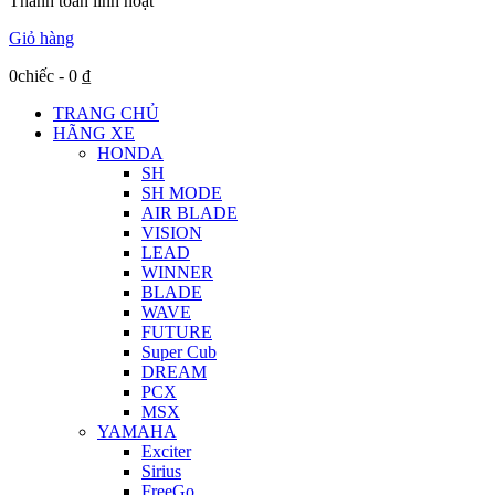
Thanh toán linh hoạt
Giỏ hàng
0chiếc
-
0
₫
TRANG CHỦ
HÃNG XE
HONDA
SH
SH MODE
AIR BLADE
VISION
LEAD
WINNER
BLADE
WAVE
FUTURE
Super Cub
DREAM
PCX
MSX
YAMAHA
Exciter
Sirius
FreeGo