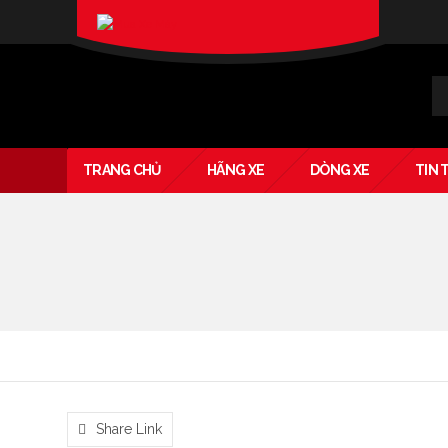
XIN CHÀO KHÁCH
SIGN IN
Verado
TRANG CHỦ
HÃNG XE
DÒNG XE
TIN 
Share Link