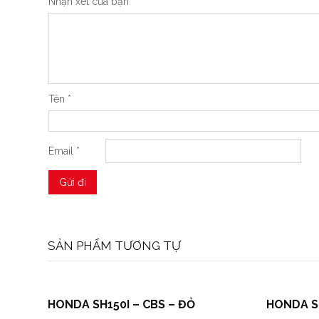
Nhận xét của bạn
*
Tên
*
Email
*
SẢN PHẨM TƯƠNG TỰ
HONDA SH150I – CBS – ĐỎ
HONDA SH