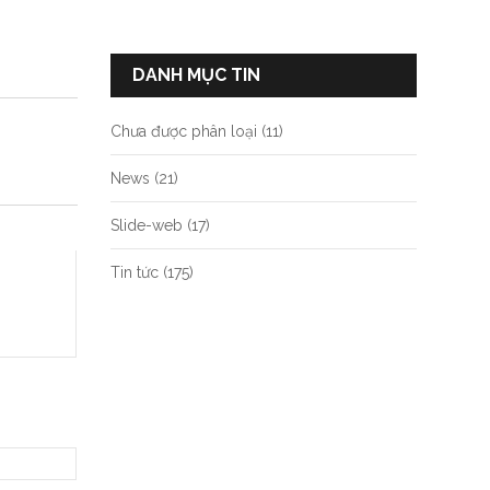
DANH MỤC TIN
Chưa được phân loại
(11)
News
(21)
Slide-web
(17)
Tin tức
(175)