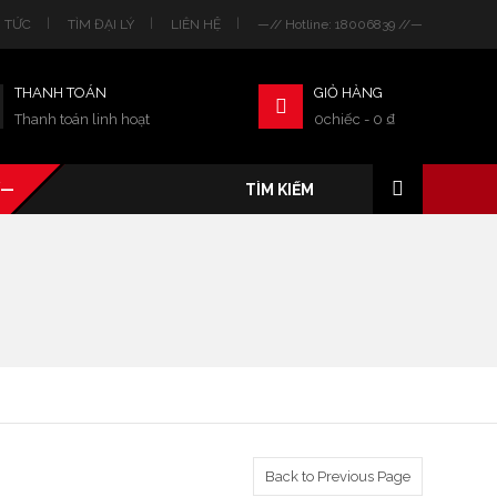
N TỨC
TÌM ĐẠI LÝ
LIÊN HỆ
—// Hotline: 18006839 //—
THANH TOÁN
GIỎ HÀNG
Thanh toán linh hoạt
0chiếc
-
0
₫
/—
Back to Previous Page