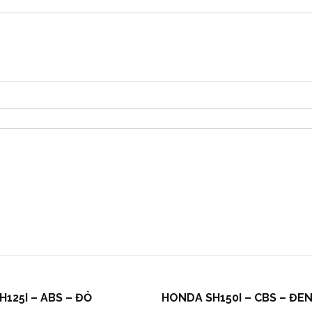
125I – ABS – ĐỎ
HONDA SH150I – CBS – ĐE