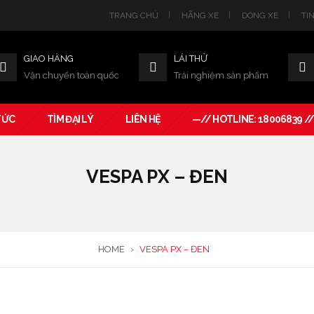
TRANG CHỦ
HÃNG XE
DÒNG XE
TI
GIAO HÀNG
LÁI THỬ
Vận chuyển toàn quốc
Trải nghiệm sản phẩm
TỨC
TÌM ĐẠI LÝ
LIÊN HỆ
—// HOTLINE: 18006839 /
VESPA PX – ĐEN
HOME
›
VESPA PX – ĐEN