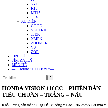
YZF
R15
MT15
TFX
XE ĐIỆN
GOGO
VALERIO
JEEK
XMEN
ZOOMER
VS
ZÓE
TIN TỨC
TÌM ĐẠI LÝ
LIÊN HỆ
—// Hotline: 18006839 //—
HONDA VISION 110CC – PHIÊN BẢN
TIÊU CHUẨN – TRẮNG – NÂU
Khối lượng bản thân 96 kg Dài x Rộng x Cao 1.863mm x 686mm x