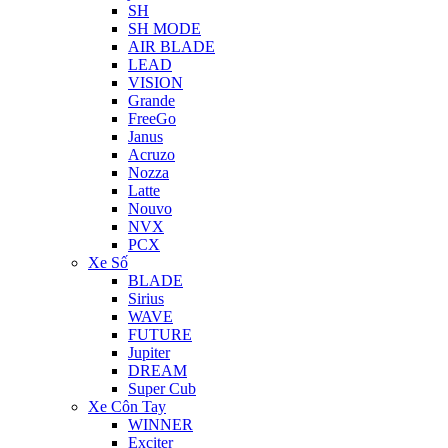
SH
SH MODE
AIR BLADE
LEAD
VISION
Grande
FreeGo
Janus
Acruzo
Nozza
Latte
Nouvo
NVX
PCX
Xe Số
BLADE
Sirius
WAVE
FUTURE
Jupiter
DREAM
Super Cub
Xe Côn Tay
WINNER
Exciter