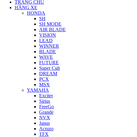
TRANG CHỦ
HÃNG XE
HONDA
SH
SH MODE
AIR BLADE
VISION
LEAD
WINNER
BLADE
WAVE
FUTURE
Super Cub
DREAM
PCX
MSX
YAMAHA
Exciter
Sirius
FreeGo
Grande
NVX
Janus
Acruzo
TFX