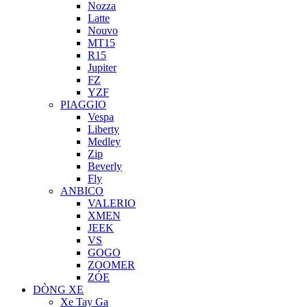
Nozza
Latte
Nouvo
MT15
R15
Jupiter
FZ
YZF
PIAGGIO
Vespa
Liberty
Medley
Zip
Beverly
Fly
ANBICO
VALERIO
XMEN
JEEK
VS
GOGO
ZOOMER
ZÓE
DÒNG XE
Xe Tay Ga