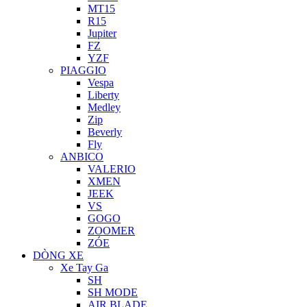
MT15
R15
Jupiter
FZ
YZF
PIAGGIO
Vespa
Liberty
Medley
Zip
Beverly
Fly
ANBICO
VALERIO
XMEN
JEEK
VS
GOGO
ZOOMER
ZÓE
DÒNG XE
Xe Tay Ga
SH
SH MODE
AIR BLADE