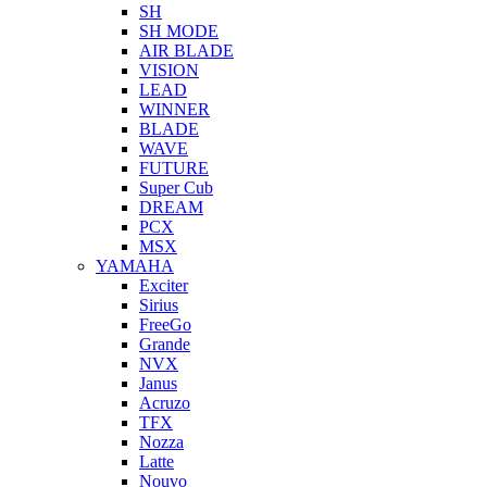
SH
SH MODE
AIR BLADE
VISION
LEAD
WINNER
BLADE
WAVE
FUTURE
Super Cub
DREAM
PCX
MSX
YAMAHA
Exciter
Sirius
FreeGo
Grande
NVX
Janus
Acruzo
TFX
Nozza
Latte
Nouvo