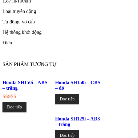
1,87 lit/100km
Loại truyền động
Tự động, vô cấp
Hệ thống khởi động
Điện
SẢN PHẨM TƯƠNG TỰ
Honda SH150i – ABS
Honda SH150i – CBS
– trắng
– đỏ
Đọc tiếp
Được xếp
Đọc tiếp
hạng
4.00
5 sao
Honda SH125i – ABS
– trắng
Đọc tiếp