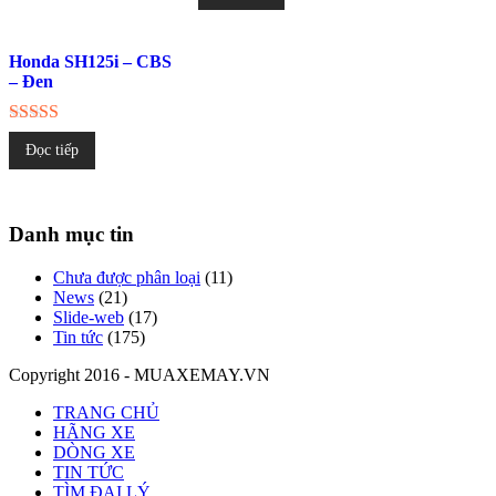
Honda SH125i – CBS
– Đen
Được xếp
Đọc tiếp
hạng
5.00
5 sao
Danh mục tin
Chưa được phân loại
(11)
News
(21)
Slide-web
(17)
Tin tức
(175)
Copyright 2016 - MUAXEMAY.VN
TRANG CHỦ
HÃNG XE
DÒNG XE
TIN TỨC
TÌM ĐẠI LÝ