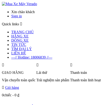
Verado
Xin chào khách
Sign in
Quick links
TRANG CHỦ
HÃNG XE
DÒNG XE
TIN TỨC
TÌM ĐẠI LÝ
LIÊN HỆ
—// Hotline: 18006839 //—
GIAO HÀNG
Lái thử
Thanh toán
Vận chuyển toàn quốc
Trải nghiệm sản phẩm
Thanh toán linh hoạt
Giỏ hàng
0chiếc
-
0
₫