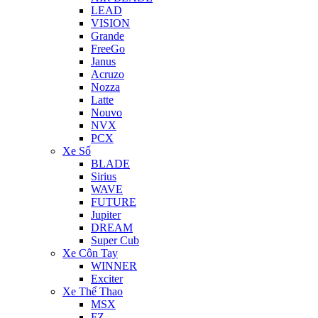
LEAD
VISION
Grande
FreeGo
Janus
Acruzo
Nozza
Latte
Nouvo
NVX
PCX
Xe Số
BLADE
Sirius
WAVE
FUTURE
Jupiter
DREAM
Super Cub
Xe Côn Tay
WINNER
Exciter
Xe Thể Thao
MSX
FZ