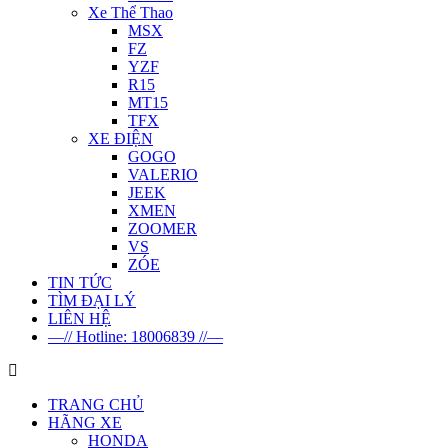
Xe Thể Thao
MSX
FZ
YZF
R15
MT15
TFX
XE ĐIỆN
GOGO
VALERIO
JEEK
XMEN
ZOOMER
VS
ZÓE
TIN TỨC
TÌM ĐẠI LÝ
LIÊN HỆ
—// Hotline: 18006839 //—
TRANG CHỦ
HÃNG XE
HONDA