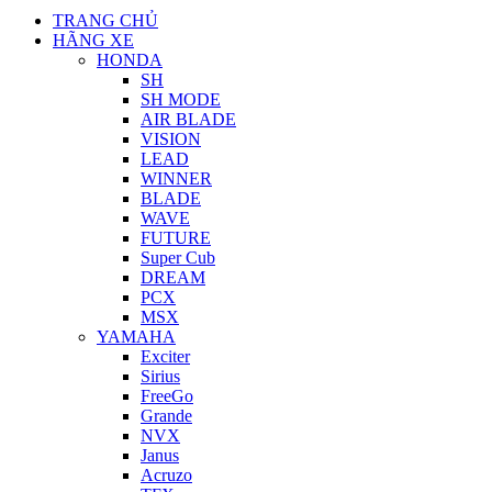
TRANG CHỦ
HÃNG XE
HONDA
SH
SH MODE
AIR BLADE
VISION
LEAD
WINNER
BLADE
WAVE
FUTURE
Super Cub
DREAM
PCX
MSX
YAMAHA
Exciter
Sirius
FreeGo
Grande
NVX
Janus
Acruzo