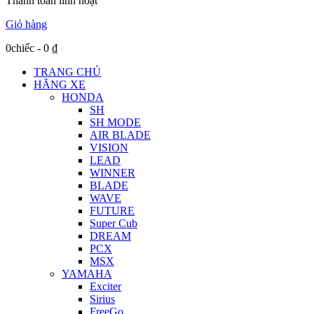
Thanh toán linh hoạt
Giỏ hàng
0chiếc
-
0
₫
TRANG CHỦ
HÃNG XE
HONDA
SH
SH MODE
AIR BLADE
VISION
LEAD
WINNER
BLADE
WAVE
FUTURE
Super Cub
DREAM
PCX
MSX
YAMAHA
Exciter
Sirius
FreeGo