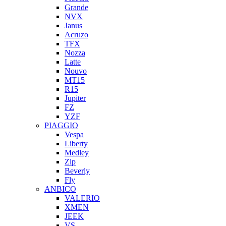
Grande
NVX
Janus
Acruzo
TFX
Nozza
Latte
Nouvo
MT15
R15
Jupiter
FZ
YZF
PIAGGIO
Vespa
Liberty
Medley
Zip
Beverly
Fly
ANBICO
VALERIO
XMEN
JEEK
VS