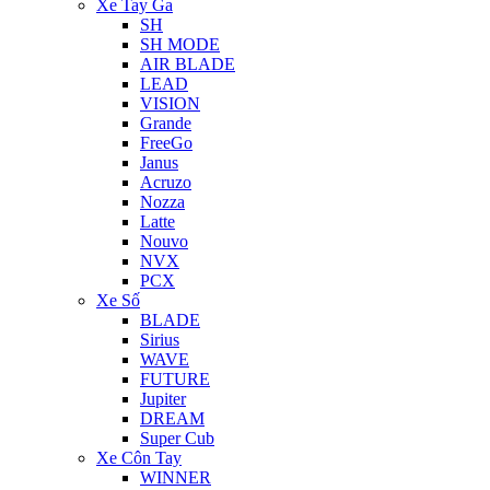
Xe Tay Ga
SH
SH MODE
AIR BLADE
LEAD
VISION
Grande
FreeGo
Janus
Acruzo
Nozza
Latte
Nouvo
NVX
PCX
Xe Số
BLADE
Sirius
WAVE
FUTURE
Jupiter
DREAM
Super Cub
Xe Côn Tay
WINNER