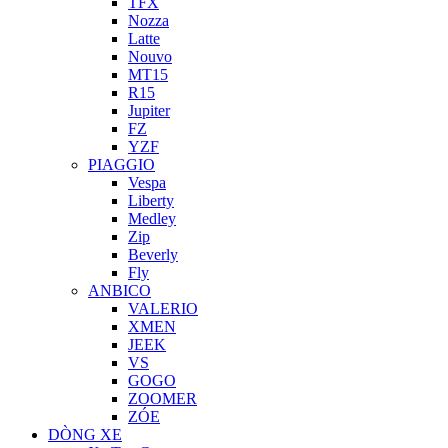
TFX
Nozza
Latte
Nouvo
MT15
R15
Jupiter
FZ
YZF
PIAGGIO
Vespa
Liberty
Medley
Zip
Beverly
Fly
ANBICO
VALERIO
XMEN
JEEK
VS
GOGO
ZOOMER
ZÓE
DÒNG XE