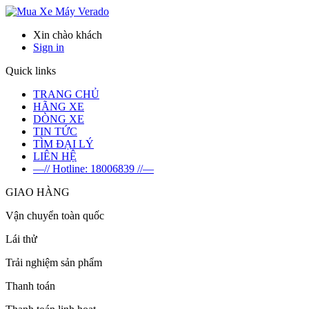
Verado
Xin chào khách
Sign in
Quick links
TRANG CHỦ
HÃNG XE
DÒNG XE
TIN TỨC
TÌM ĐẠI LÝ
LIÊN HỆ
—// Hotline: 18006839 //—
GIAO HÀNG
Vận chuyển toàn quốc
Lái thử
Trải nghiệm sản phẩm
Thanh toán