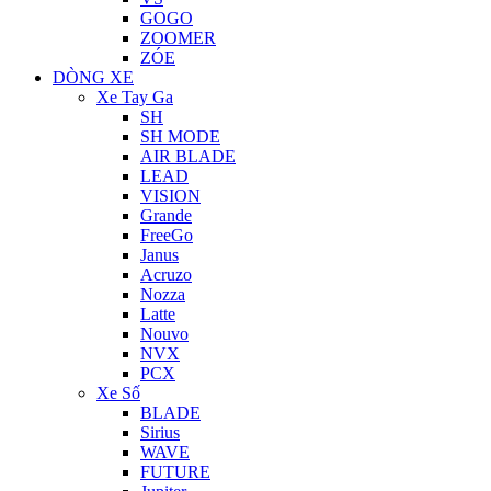
GOGO
ZOOMER
ZÓE
DÒNG XE
Xe Tay Ga
SH
SH MODE
AIR BLADE
LEAD
VISION
Grande
FreeGo
Janus
Acruzo
Nozza
Latte
Nouvo
NVX
PCX
Xe Số
BLADE
Sirius
WAVE
FUTURE