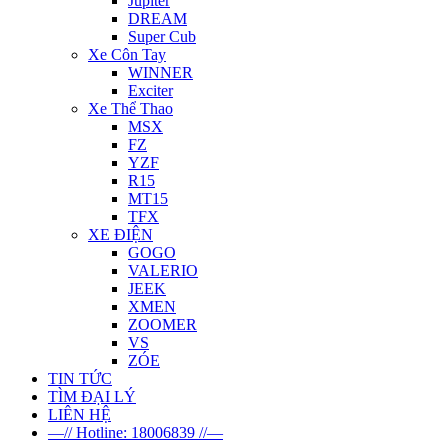
Jupiter
DREAM
Super Cub
Xe Côn Tay
WINNER
Exciter
Xe Thể Thao
MSX
FZ
YZF
R15
MT15
TFX
XE ĐIỆN
GOGO
VALERIO
JEEK
XMEN
ZOOMER
VS
ZÓE
TIN TỨC
TÌM ĐẠI LÝ
LIÊN HỆ
—// Hotline: 18006839 //—