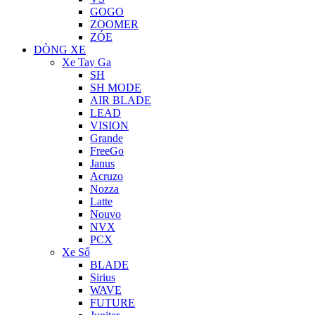
GOGO
ZOOMER
ZÓE
DÒNG XE
Xe Tay Ga
SH
SH MODE
AIR BLADE
LEAD
VISION
Grande
FreeGo
Janus
Acruzo
Nozza
Latte
Nouvo
NVX
PCX
Xe Số
BLADE
Sirius
WAVE
FUTURE