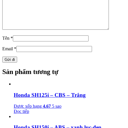
Tên
*
Email
*
Sản phẩm tương tự
Honda SH125i – CBS – Trắng
Được xếp hạng
4.67
5 sao
Đọc tiếp
Honda SH150i – ABS – xanh lục-đen