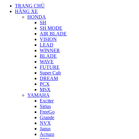
TRANG CHỦ
HÃNG XE
HONDA
SH
SH MODE
AIR BLADE
VISION
LEAD
WINNER
BLADE
WAVE
FUTURE
Super Cub
DREAM
PCX
MSX
YAMAHA
Exciter
Sirius
FreeGo
Grande
NVX
Janus
Acruzo