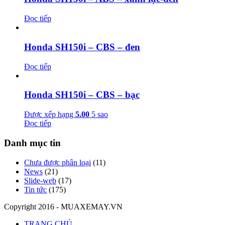
Đọc tiếp
Honda SH150i – CBS – đen
Đọc tiếp
Honda SH150i – CBS – bạc
Được xếp hạng
5.00
5 sao
Đọc tiếp
Danh mục tin
Chưa được phân loại
(11)
News
(21)
Slide-web
(17)
Tin tức
(175)
Copyright 2016 - MUAXEMAY.VN
TRANG CHỦ