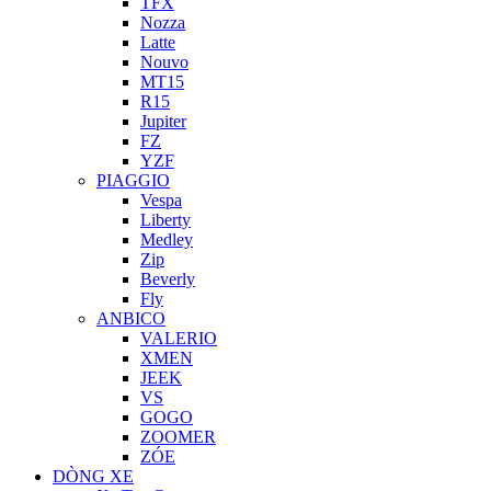
TFX
Nozza
Latte
Nouvo
MT15
R15
Jupiter
FZ
YZF
PIAGGIO
Vespa
Liberty
Medley
Zip
Beverly
Fly
ANBICO
VALERIO
XMEN
JEEK
VS
GOGO
ZOOMER
ZÓE
DÒNG XE