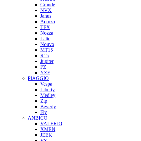
Grande
NVX
Janus
Acruzo
TFX
Nozza
Latte
Nouvo
MT15
R15
Jupiter
FZ
YZF
PIAGGIO
Vespa
Liberty
Medley
Zip
Beverly
Fly
ANBICO
VALERIO
XMEN
JEEK
VS