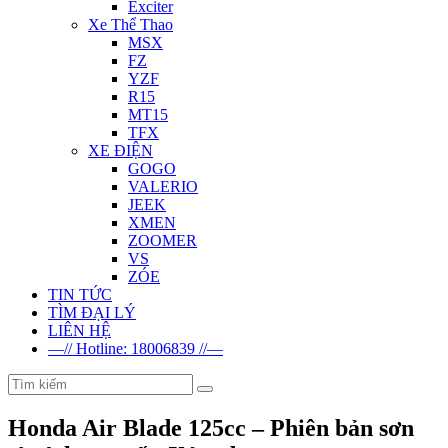
Exciter
Xe Thể Thao
MSX
FZ
YZF
R15
MT15
TFX
XE ĐIỆN
GOGO
VALERIO
JEEK
XMEN
ZOOMER
VS
ZÓE
TIN TỨC
TÌM ĐẠI LÝ
LIÊN HỆ
—// Hotline: 18006839 //—
Honda Air Blade 125cc – Phiên bản sơn