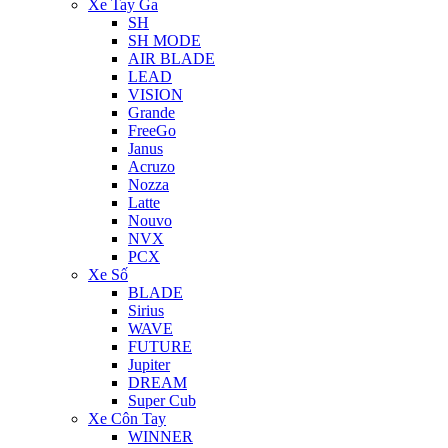
Xe Tay Ga
SH
SH MODE
AIR BLADE
LEAD
VISION
Grande
FreeGo
Janus
Acruzo
Nozza
Latte
Nouvo
NVX
PCX
Xe Số
BLADE
Sirius
WAVE
FUTURE
Jupiter
DREAM
Super Cub
Xe Côn Tay
WINNER