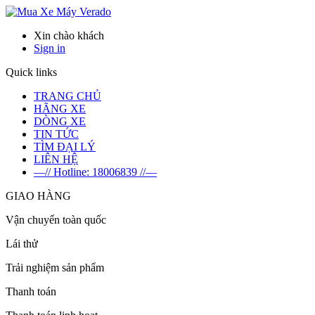
Verado
Xin chào khách
Sign in
Quick links
TRANG CHỦ
HÃNG XE
DÒNG XE
TIN TỨC
TÌM ĐẠI LÝ
LIÊN HỆ
—// Hotline: 18006839 //—
GIAO HÀNG
Vận chuyển toàn quốc
Lái thử
Trải nghiệm sản phẩm
Thanh toán