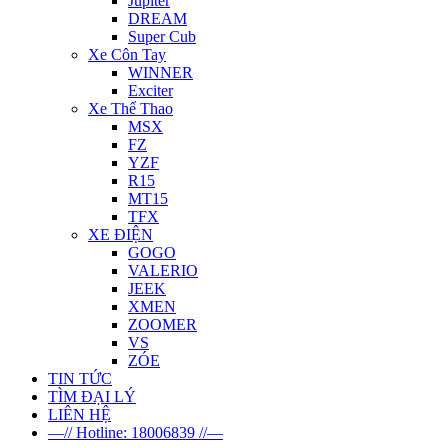
Jupiter
DREAM
Super Cub
Xe Côn Tay
WINNER
Exciter
Xe Thể Thao
MSX
FZ
YZF
R15
MT15
TFX
XE ĐIỆN
GOGO
VALERIO
JEEK
XMEN
ZOOMER
VS
ZÓE
TIN TỨC
TÌM ĐẠI LÝ
LIÊN HỆ
—// Hotline: 18006839 //—