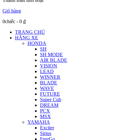
Thanh toán linh hoạt
Giỏ hàng
0chiếc
-
0
₫
TRANG CHỦ
HÃNG XE
HONDA
SH
SH MODE
AIR BLADE
VISION
LEAD
WINNER
BLADE
WAVE
FUTURE
Super Cub
DREAM
PCX
MSX
YAMAHA
Exciter
Sirius
FreeGo