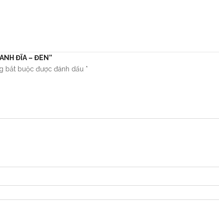
HANH ĐĨA – ĐEN”
ng bắt buộc được đánh dấu
*