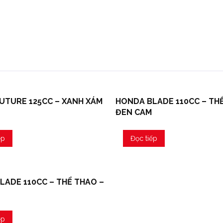
UTURE 125CC – XANH XÁM
HONDA BLADE 110CC – TH
ĐEN CAM
ếp
Đọc tiếp
LADE 110CC – THỂ THAO –
ếp