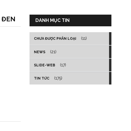
– ĐEN
DANH MỤC TIN
(11)
CHƯA ĐƯỢC PHÂN LOẠI
(21)
NEWS
(17)
SLIDE-WEB
(175)
TIN TỨC