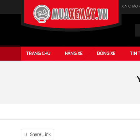
XIN CHÀO
Verado
TRANG CHỦ
HÃNG XE
DÒNG XE
TIN 
Share Link