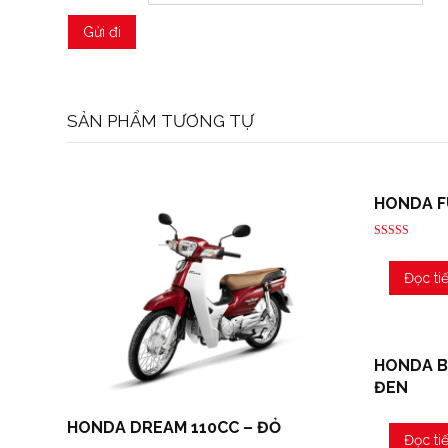
SẢN PHẨM TƯƠNG TỰ
HONDA F
Được xếp
hạng
5.00
Đọc ti
5 sao
HONDA B
ĐEN
HONDA DREAM 110CC – ĐỎ
Đọc ti