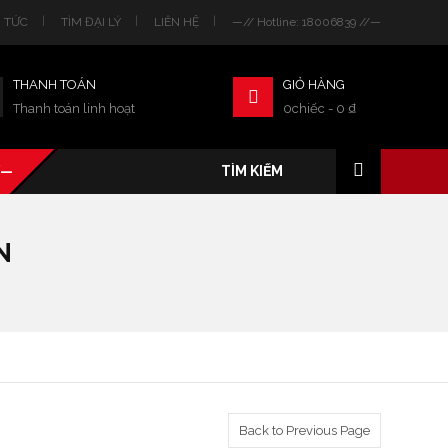
N TỨC
TÌM ĐẠI LÝ
LIÊN HỆ
—// Hotline: 18006839 //—
THANH TOÁN
GIỎ HÀNG
Thanh toán linh hoạt
0chiếc
-
0
₫
/—
N
Back to Previous Page