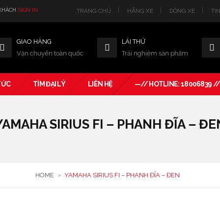
 KHÁCH
SIGN IN
TRANG CHỦ
HÃNG XE
DÒNG XE
TI
GIAO HÀNG
LÁI THỬ
Vận chuyển toàn quốc
Trải nghiệm sản phẩm
TỨC
TÌM ĐẠI LÝ
LIÊN HỆ
—// HOTLINE: 18006839 /
YAMAHA SIRIUS FI – PHANH ĐĨA – ĐE
HOME
›
YAMAHA SIRIUS FI – PHANH ĐĨA – ĐEN