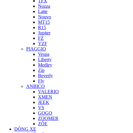
TFX
Nozza
Latte
Nouvo
MT15
R15
Jupiter
FZ
YZF
PIAGGIO
Vespa
Liberty
Medley
Zip
Beverly
Fly
ANBICO
VALERIO
XMEN
JEEK
VS
GOGO
ZOOMER
ZÓE
DÒNG XE