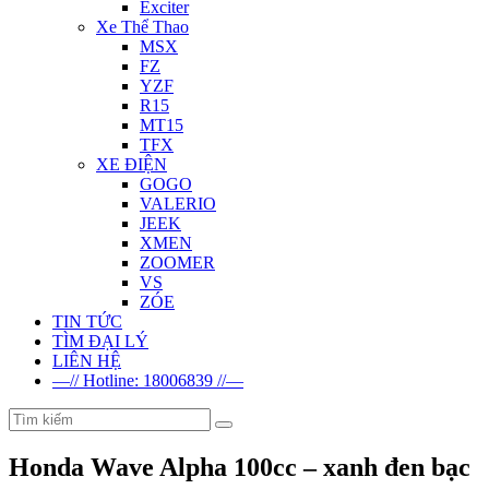
Exciter
Xe Thể Thao
MSX
FZ
YZF
R15
MT15
TFX
XE ĐIỆN
GOGO
VALERIO
JEEK
XMEN
ZOOMER
VS
ZÓE
TIN TỨC
TÌM ĐẠI LÝ
LIÊN HỆ
—// Hotline: 18006839 //—
Honda Wave Alpha 100cc – xanh đen bạc