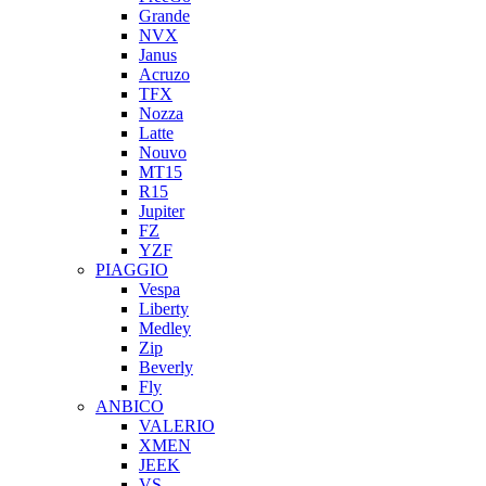
Grande
NVX
Janus
Acruzo
TFX
Nozza
Latte
Nouvo
MT15
R15
Jupiter
FZ
YZF
PIAGGIO
Vespa
Liberty
Medley
Zip
Beverly
Fly
ANBICO
VALERIO
XMEN
JEEK
VS