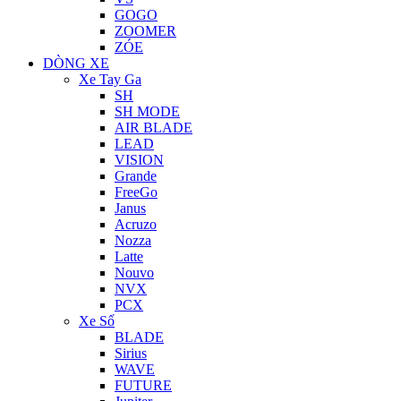
GOGO
ZOOMER
ZÓE
DÒNG XE
Xe Tay Ga
SH
SH MODE
AIR BLADE
LEAD
VISION
Grande
FreeGo
Janus
Acruzo
Nozza
Latte
Nouvo
NVX
PCX
Xe Số
BLADE
Sirius
WAVE
FUTURE