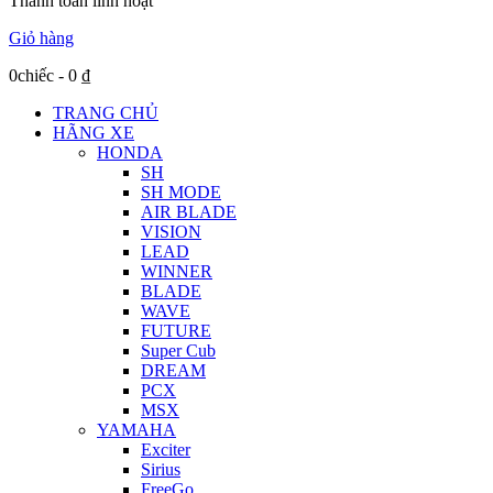
Thanh toán linh hoạt
Giỏ hàng
0chiếc
-
0
₫
TRANG CHỦ
HÃNG XE
HONDA
SH
SH MODE
AIR BLADE
VISION
LEAD
WINNER
BLADE
WAVE
FUTURE
Super Cub
DREAM
PCX
MSX
YAMAHA
Exciter
Sirius
FreeGo