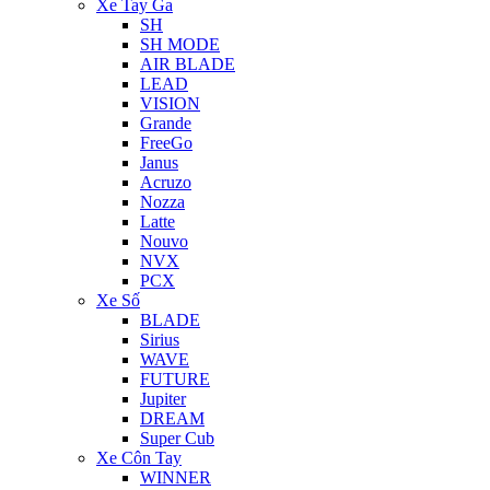
Xe Tay Ga
SH
SH MODE
AIR BLADE
LEAD
VISION
Grande
FreeGo
Janus
Acruzo
Nozza
Latte
Nouvo
NVX
PCX
Xe Số
BLADE
Sirius
WAVE
FUTURE
Jupiter
DREAM
Super Cub
Xe Côn Tay
WINNER