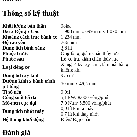
Thông số kỹ thuật
Khối lượng bản thân
98kg
Dài x Rộng x Cao
1.908 mm x 699 mm x 1.070 mm
Khoảng cách trục bánh xe
1.234 mm
Độ cao yên
766 mm
Dung tích bình xăng
3,6 lít
Phuộc trước
Ống lồng, giảm chấn thủy lực
Phuộc sau
Lò xo trụ, giảm chấn thủy lực
Xăng, 4 kỳ, xy-lanh, làm mát bằng
Loại động cơ
không khí
Dung tích xy-lanh
97 cm³
Đường kính x hành trình
50 mm x 49,5 mm
pít-tông
Tỉ số nén
9,0:1
Công suất tối đa
5,1 kW/ 8.000 vòng/phút
Mô-men cực đại
7,0 N.m/ 5.500 vòng/phút
0,9 lít khi rã máy
Dung tích nhớt máy
0,7 lít khi thay nhớt
Hệ thống khởi động
Điện/ Đạp chân
Đánh giá