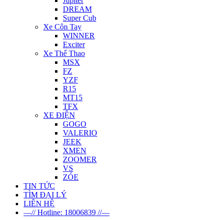
Jupiter
DREAM
Super Cub
Xe Côn Tay
WINNER
Exciter
Xe Thể Thao
MSX
FZ
YZF
R15
MT15
TFX
XE ĐIỆN
GOGO
VALERIO
JEEK
XMEN
ZOOMER
VS
ZÓE
TIN TỨC
TÌM ĐẠI LÝ
LIÊN HỆ
—// Hotline: 18006839 //—