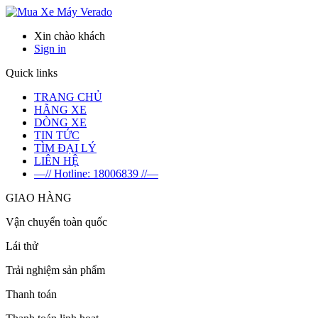
Verado
Xin chào khách
Sign in
Quick links
TRANG CHỦ
HÃNG XE
DÒNG XE
TIN TỨC
TÌM ĐẠI LÝ
LIÊN HỆ
—// Hotline: 18006839 //—
GIAO HÀNG
Vận chuyển toàn quốc
Lái thử
Trải nghiệm sản phẩm
Thanh toán