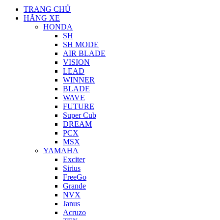
TRANG CHỦ
HÃNG XE
HONDA
SH
SH MODE
AIR BLADE
VISION
LEAD
WINNER
BLADE
WAVE
FUTURE
Super Cub
DREAM
PCX
MSX
YAMAHA
Exciter
Sirius
FreeGo
Grande
NVX
Janus
Acruzo