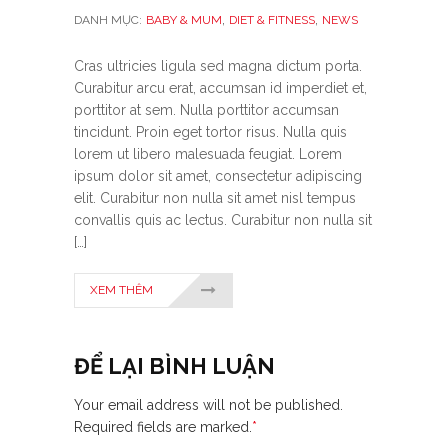
,
,
DANH MỤC:
BABY & MUM
DIET & FITNESS
NEWS
Cras ultricies ligula sed magna dictum porta.
Curabitur arcu erat, accumsan id imperdiet et,
porttitor at sem. Nulla porttitor accumsan
tincidunt. Proin eget tortor risus. Nulla quis
lorem ut libero malesuada feugiat. Lorem
ipsum dolor sit amet, consectetur adipiscing
elit. Curabitur non nulla sit amet nisl tempus
convallis quis ac lectus. Curabitur non nulla sit
[…]
XEM THÊM
ĐỂ LẠI BÌNH LUẬN
Your email address will not be published.
Required fields are marked.
*