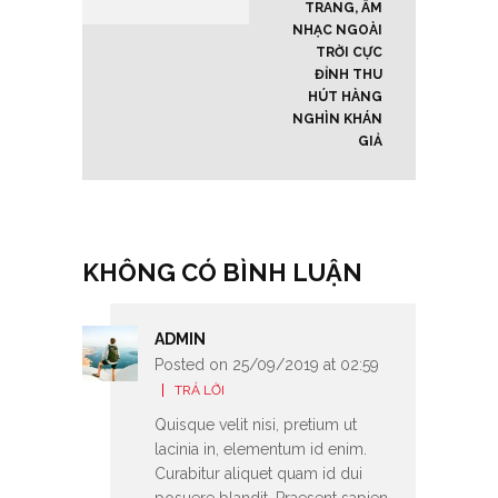
TRANG, ÂM
NHẠC NGOÀI
TRỜI CỰC
ĐỈNH THU
HÚT HÀNG
NGHÌN KHÁN
GIẢ
KHÔNG CÓ BÌNH LUẬN
ADMIN
Posted on 25/09/2019 at 02:59
TRẢ LỜI
Quisque velit nisi, pretium ut
lacinia in, elementum id enim.
Curabitur aliquet quam id dui