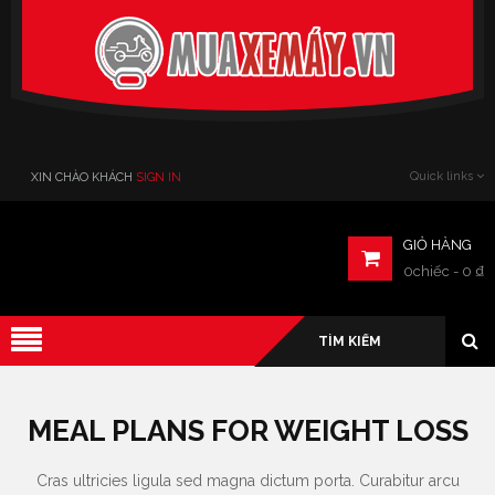
Verado
Quick links
XIN CHÀO KHÁCH
SIGN IN
GIỎ HÀNG
0chiếc
-
0
₫
MEAL PLANS FOR WEIGHT LOSS
Cras ultricies ligula sed magna dictum porta. Curabitur arcu