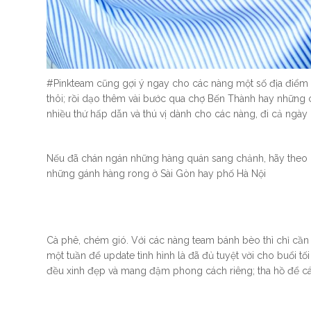
#Pinkteam cũng gợi ý ngay cho các nàng một số địa điểm m
thôi; rồi dạo thêm vài bước qua chợ Bến Thành hay những 
nhiều thứ hấp dẫn và thú vị dành cho các nàng, đi cả ngà
Nếu đã chán ngán những hàng quán sang chảnh, hãy theo c
những gánh hàng rong ở Sài Gòn hay phố Hà Nội
Cà phê, chém gió. Với các nàng team bánh bèo thì chỉ cần
một tuần để update tình hình là đã đủ tuyệt vời cho buổi t
đều xinh đẹp và mang đậm phong cách riêng; tha hồ để các