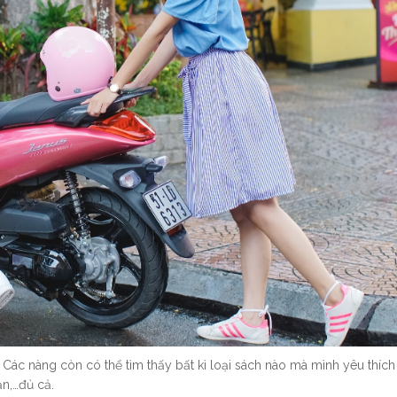
 Các nàng còn có thể tìm thấy bất kì loại sách nào mà mình yêu thích
ăn,…đủ cả.