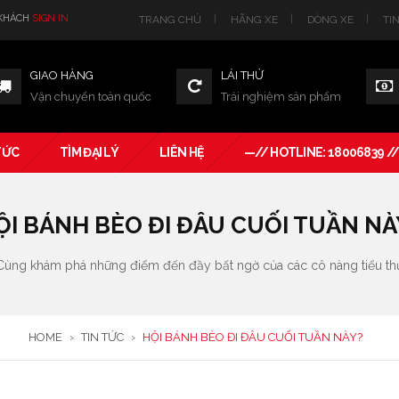
 KHÁCH
SIGN IN
TRANG CHỦ
HÃNG XE
DÒNG XE
TI
GIAO HÀNG
LÁI THỬ
Vận chuyển toàn quốc
Trải nghiệm sản phẩm
TỨC
TÌM ĐẠI LÝ
LIÊN HỆ
—// HOTLINE: 18006839 /
ỘI BÁNH BÈO ĐI ĐÂU CUỐI TUẦN NÀ
Cùng khám phá những điểm đến đầy bất ngờ của các cô nàng tiểu th
HOME
›
TIN TỨC
›
HỘI BÁNH BÈO ĐI ĐÂU CUỐI TUẦN NÀY?