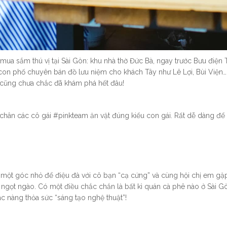
ua sắm thú vị tại Sài Gòn: khu nhà thờ Đức Bà, ngay trước Bưu điện
con phố chuyên bán đồ lưu niệm cho khách Tây như Lê Lợi, Bùi Viện…
y cũng chưa chắc đã khám phá hết đâu!
hân các cô gái #pinkteam ăn vặt đúng kiểu con gái. Rất dễ dàng để
 một góc nhỏ để điệu đà với cô bạn “cạ cứng” và cùng hội chị em gặ
ối ngọt ngào. Có một điều chắc chắn là bất kì quán cà phê nào ở Sài 
 nàng thỏa sức “sáng tạo nghệ thuật”!