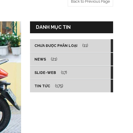
Back to Previous Page
DANH MỤC TIN
(11)
CHƯA ĐƯỢC PHÂN LOẠI
(21)
NEWS
(17)
SLIDE-WEB
(175)
TIN TỨC