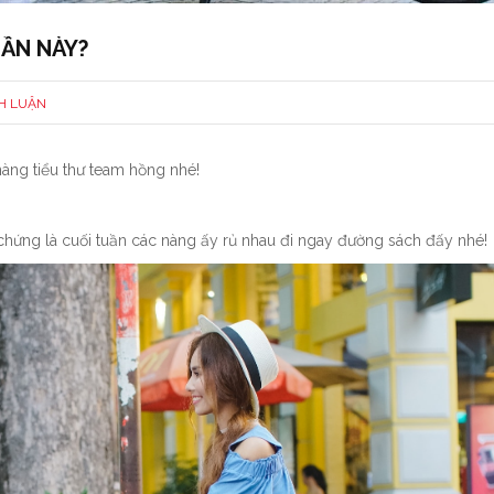
UẦN NÀY?
H LUẬN
ng tiểu thư team hồng nhé!
hứng là cuối tuần các nàng ấy rủ nhau đi ngay đường sách đấy nhé!