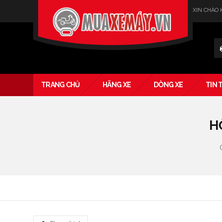
XIN CHÀO
Verado
TRANG CHỦ
HÃNG XE
DÒNG XE
TIN 
H