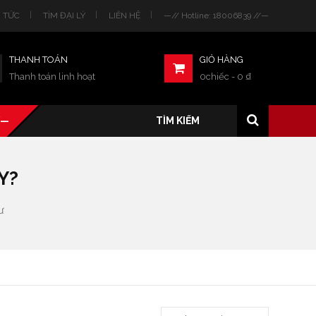
N TỨC
TÌM ĐẠI LÝ
LIÊN HỆ
—// Hotline: 18006839 //—
THANH TOÁN
GIỎ HÀNG
Thanh toán linh hoạt
0chiếc
-
0
₫
/—
Y?
ư