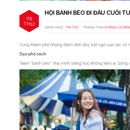
HỘI BÁNH BÈO ĐI ĐÂU CUỐI T
09
TH12
DANH MỤC:
TIN TỨC
TRẠNG THÁI
KHÔNG CÓ BÌN
Cùng khám phá những điểm đến đầy bất ngờ của các cô nà
Dạo phố sách
Team “bánh bèo” nhà mình siêng học không kém ai, bằng c