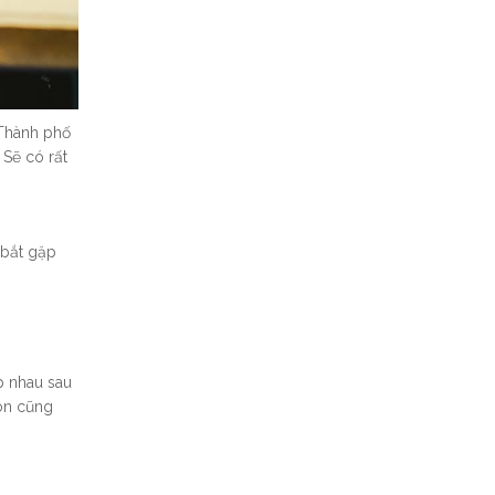
 Thành phố
 Sẽ có rất
 bắt gặp
p nhau sau
Gòn cũng