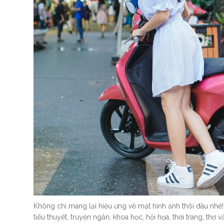
Không chỉ mang lại hiệu ứng về mặt hình ảnh thôi đâu nhé!
tiểu thuyết, truyện ngắn, khoa học, hội họa, thời trang, thơ v