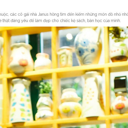
ộc, các cô gái nhà Janus hồng tìm đến kiếm những món đồ nhỏ nhỏ,
hật đáng yêu để làm đẹp cho chiếc kệ sách, bàn học của mình.