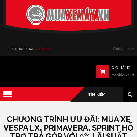
Verado
Quick links
XIN CHÀO KHÁCH
SIGN IN
GIỎ HÀNG
0chiếc
-
0
₫
CHƯƠNG TRÌNH ƯU ĐÃI: MUA XE
VESPA LX, PRIMAVERA, SPRINT HỖ
TRỢ TRẢ GÓP VỚI 0% LÃI SUẤT