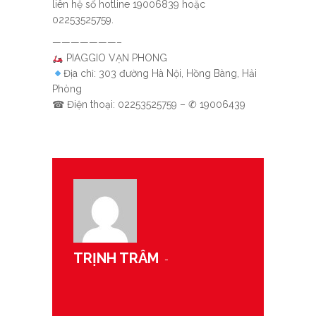
liên hệ số hotline 19006839 hoặc
02253525759.
———————–
PIAGGIO VẠN PHONG
Địa chỉ: 303 đường Hà Nội, Hồng Bàng, Hải
Phòng
☎
Điện thoại: 02253525759 – ✆ 19006439
TRỊNH TRÂM
-