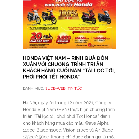
HONDA VIỆT NAM – RINH QUÀ ĐÓN
XUÂN VỚI CHƯƠNG TRÌNH TRI ÂN
KHÁCH HÀNG CUỐI NĂM “TÀI LỘC TỚI,
PHƠI PHỚI TẾT HONDA”
,
DANH MỤC:
SLIDE-WEB
TIN TỨC
Hà Nội, ngày 01 tháng 12 năm 2021, Công ty
Honda Việt Nam (HVN) thực hiện chương trình
tri ân “Tài lộc tới, phơi phới Tết Honda” dành
cho khách hàng mua các mẫu Wave Alpha
110cc, Blade 110cc, Vision 110cc và Air Blade
125cc/150cc. Không chỉ được đánh giá là một