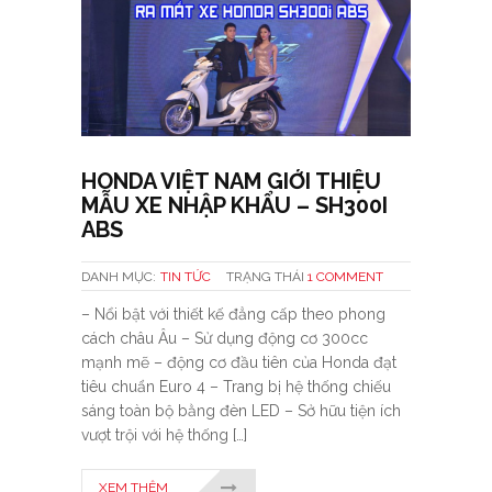
HONDA VIỆT NAM GIỚI THIỆU
MẪU XE NHẬP KHẨU – SH300I
ABS
DANH MỤC:
TIN TỨC
TRẠNG THÁI
1 COMMENT
– Nổi bật với thiết kế đẳng cấp theo phong
cách châu Âu – Sử dụng động cơ 300cc
mạnh mẽ – động cơ đầu tiên của Honda đạt
tiêu chuẩn Euro 4 – Trang bị hệ thống chiếu
sáng toàn bộ bằng đèn LED – Sở hữu tiện ích
vượt trội với hệ thống […]
XEM THÊM