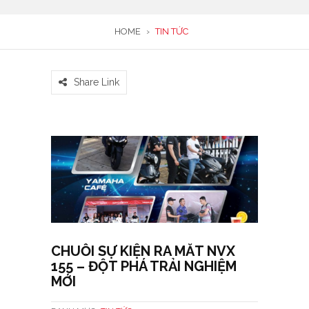
HOME
›
TIN TỨC
Share Link
CHUỖI SỰ KIỆN RA MẮT NVX
155 – ĐỘT PHÁ TRẢI NGHIỆM
MỚI