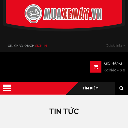
Verado
Quick links
XIN CHÀO KHÁCH
SIGN IN
GIỎ HÀNG
0chiếc
-
0
₫
TIN TỨC