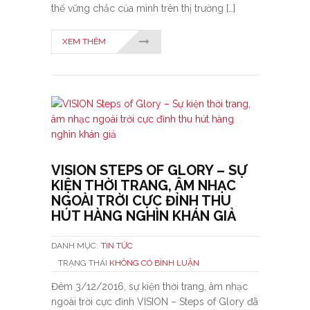
thế vững chắc của mình trên thị trường […]
XEM THÊM
VISION STEPS OF GLORY – SỰ
KIỆN THỜI TRANG, ÂM NHẠC
NGOÀI TRỜI CỰC ĐỈNH THU
HÚT HÀNG NGHÌN KHÁN GIẢ
DANH MỤC:
TIN TỨC
TRẠNG THÁI
KHÔNG CÓ BÌNH LUẬN
Đêm 3/12/2016, sự kiện thời trang, âm nhạc
ngoài trời cực đỉnh VISION – Steps of Glory đã