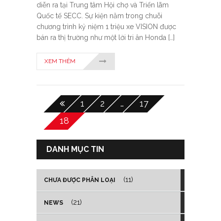
diễn ra tại Trung tâm Hội chợ và Triển lãm
Quốc tế SECC. Sự kiện nằm trong chuỗi
chương trình kỷ niệm 1 triệu xe VISION được
bán ra thị trường như một lời tri ân Honda […]
XEM THÊM
1
2
…
17
18
DANH MỤC TIN
(11)
CHƯA ĐƯỢC PHÂN LOẠI
(21)
NEWS