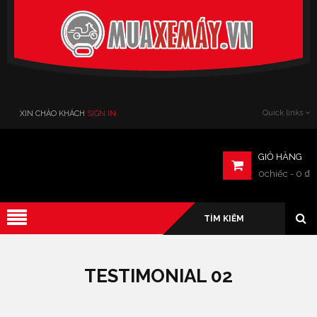
Verado
Quick links
XIN CHÀO KHÁCH
SIGN IN
GIỎ HÀNG
0chiếc
-
0
₫
TESTIMONIAL 02