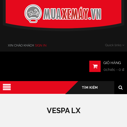
Verado
Quick links
XIN CHÀO KHÁCH
SIGN IN
GIỎ HÀNG
0chiếc
-
0
₫
VESPA LX