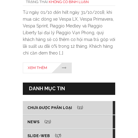
TRẠNG THÁI
KHÔNG CÓ BÌNH LUẬN
Từ ngày 01/10 đến hết ngày 31/10/2018, khi
mua các dòng xe Vespa LX, Vespa Primavera,
Vespa Sprint, Piaggio Medley và Piaggio
Liberty tại đại lý Piaggio Vạn Phong, quý
khách hàng sẽ có thêm cơ hội mua trả góp với
lãi suất ưu đãi 0% trong 12 tháng. Khách hàng
chỉ cần đem theo […]
XEM THÊM
DANH MỤC TIN
(11)
CHƯA ĐƯỢC PHÂN LOẠI
(21)
NEWS
(17)
SLIDE-WEB