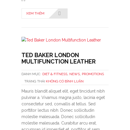
XEM THÊM
TED BAKER LONDON
MULTIFUNCTION LEATHER
,
,
DANH MỤC:
DIET & FITNESS
NEWS
PROMOTIONS
TRẠNG THÁI
KHÔNG CÓ BÌNH LUẬN
Mauris blandit aliquet elit, eget tincidunt nibh
pulvinar a. Vivamus magna justo, lacinia eget
consectetur sed, convallis at tellus. Sed
porttitor lectus nibh. Donec sollicitudin
molestie malesuada. Donec sollicitudin
molestie malesuada. Curabitur arcu erat,
accumsan id imperdiet et, porttitor at sem.