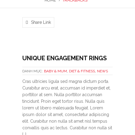
HOME
›
TRACKBACKS
Share Link
UNIQUE ENGAGEMENT RINGS
,
,
DANH MỤC:
BABY & MUM
DIET & FITNESS
NEWS
Cras ultricies ligula sed magna dictum porta.
Curabitur arcu erat, accumsan id imperdiet et,
porttitor at sem. Nulla porttitor accumsan
tincidunt. Proin eget tortor risus. Nulla quis
lorem ut libero malesuada feugiat. Lorem
ipsum dolor sit amet, consectetur adipiscing
elit. Curabitur non nulla sit amet nisl tempus
convallis quis ac lectus. Curabitur non nulla sit
[…]