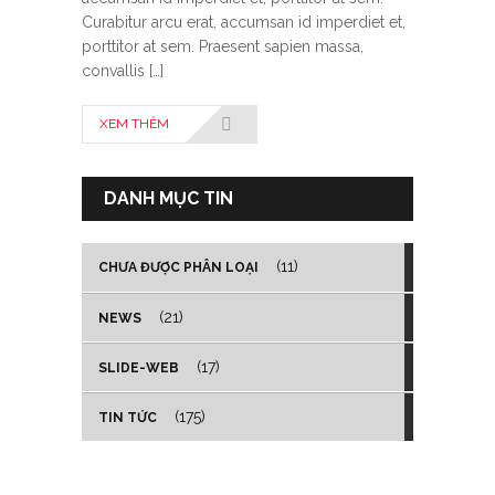
Curabitur arcu erat, accumsan id imperdiet et,
porttitor at sem. Praesent sapien massa,
convallis […]
XEM THÊM
DANH MỤC TIN
(11)
CHƯA ĐƯỢC PHÂN LOẠI
(21)
NEWS
(17)
SLIDE-WEB
(175)
TIN TỨC