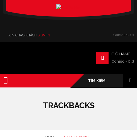
Verado
Quick links
XIN CHÀO KHÁCH
SIGN IN
GIỎ HÀNG
0chiếc
-
0
₫
TRACKBACKS