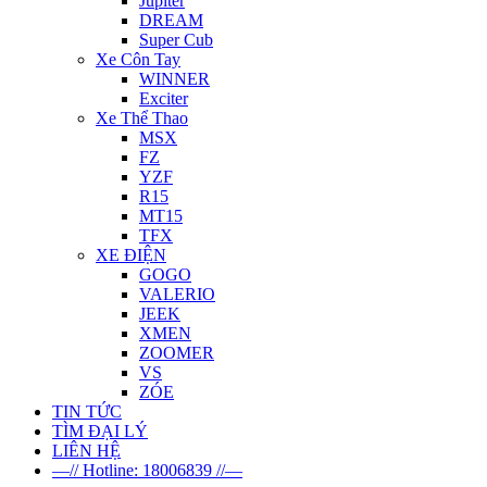
Jupiter
DREAM
Super Cub
Xe Côn Tay
WINNER
Exciter
Xe Thể Thao
MSX
FZ
YZF
R15
MT15
TFX
XE ĐIỆN
GOGO
VALERIO
JEEK
XMEN
ZOOMER
VS
ZÓE
TIN TỨC
TÌM ĐẠI LÝ
LIÊN HỆ
—// Hotline: 18006839 //—