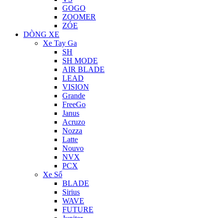
GOGO
ZOOMER
ZÓE
DÒNG XE
Xe Tay Ga
SH
SH MODE
AIR BLADE
LEAD
VISION
Grande
FreeGo
Janus
Acruzo
Nozza
Latte
Nouvo
NVX
PCX
Xe Số
BLADE
Sirius
WAVE
FUTURE