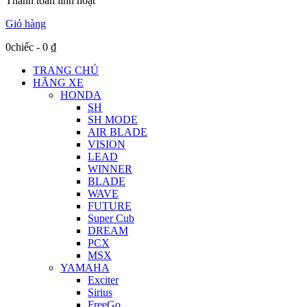
Thanh toán linh hoạt
Giỏ hàng
0chiếc
-
0
₫
TRANG CHỦ
HÃNG XE
HONDA
SH
SH MODE
AIR BLADE
VISION
LEAD
WINNER
BLADE
WAVE
FUTURE
Super Cub
DREAM
PCX
MSX
YAMAHA
Exciter
Sirius
FreeGo