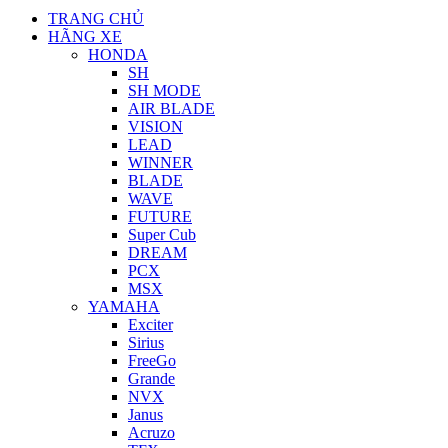
TRANG CHỦ
HÃNG XE
HONDA
SH
SH MODE
AIR BLADE
VISION
LEAD
WINNER
BLADE
WAVE
FUTURE
Super Cub
DREAM
PCX
MSX
YAMAHA
Exciter
Sirius
FreeGo
Grande
NVX
Janus
Acruzo