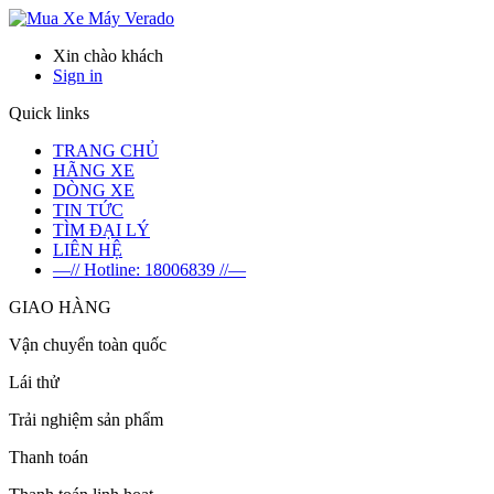
Verado
Xin chào khách
Sign in
Quick links
TRANG CHỦ
HÃNG XE
DÒNG XE
TIN TỨC
TÌM ĐẠI LÝ
LIÊN HỆ
—// Hotline: 18006839 //—
GIAO HÀNG
Vận chuyển toàn quốc
Lái thử
Trải nghiệm sản phẩm
Thanh toán