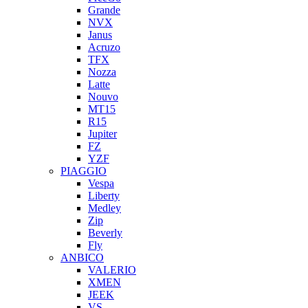
Grande
NVX
Janus
Acruzo
TFX
Nozza
Latte
Nouvo
MT15
R15
Jupiter
FZ
YZF
PIAGGIO
Vespa
Liberty
Medley
Zip
Beverly
Fly
ANBICO
VALERIO
XMEN
JEEK
VS