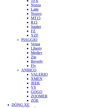
TFX
Nozza
Latte
Nouvo
MT15
R15
Jupiter
FZ
YZF
PIAGGIO
Vespa
Liberty
Medley
Zip
Beverly
Fly
ANBICO
VALERIO
XMEN
JEEK
VS
GOGO
ZOOMER
ZÓE
DÒNG XE