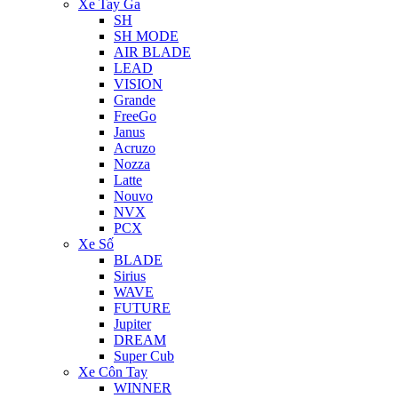
Xe Tay Ga
SH
SH MODE
AIR BLADE
LEAD
VISION
Grande
FreeGo
Janus
Acruzo
Nozza
Latte
Nouvo
NVX
PCX
Xe Số
BLADE
Sirius
WAVE
FUTURE
Jupiter
DREAM
Super Cub
Xe Côn Tay
WINNER