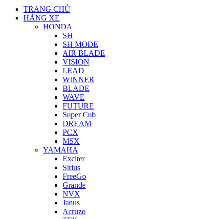
TRANG CHỦ
HÃNG XE
HONDA
SH
SH MODE
AIR BLADE
VISION
LEAD
WINNER
BLADE
WAVE
FUTURE
Super Cub
DREAM
PCX
MSX
YAMAHA
Exciter
Sirius
FreeGo
Grande
NVX
Janus
Acruzo