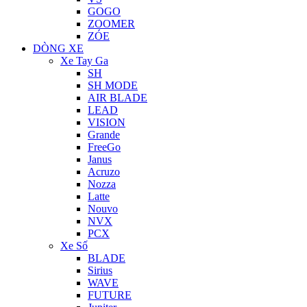
GOGO
ZOOMER
ZÓE
DÒNG XE
Xe Tay Ga
SH
SH MODE
AIR BLADE
LEAD
VISION
Grande
FreeGo
Janus
Acruzo
Nozza
Latte
Nouvo
NVX
PCX
Xe Số
BLADE
Sirius
WAVE
FUTURE