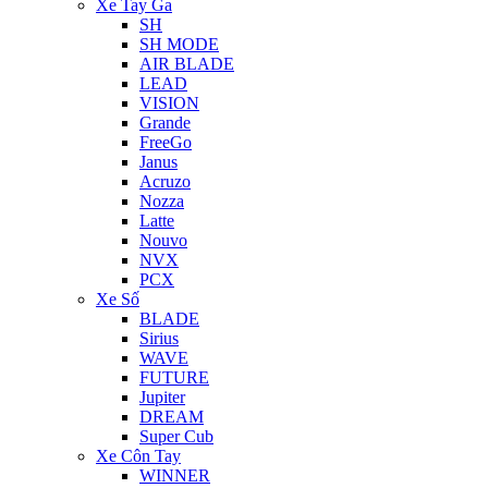
Xe Tay Ga
SH
SH MODE
AIR BLADE
LEAD
VISION
Grande
FreeGo
Janus
Acruzo
Nozza
Latte
Nouvo
NVX
PCX
Xe Số
BLADE
Sirius
WAVE
FUTURE
Jupiter
DREAM
Super Cub
Xe Côn Tay
WINNER