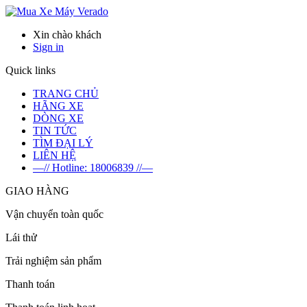
Verado
Xin chào khách
Sign in
Quick links
TRANG CHỦ
HÃNG XE
DÒNG XE
TIN TỨC
TÌM ĐẠI LÝ
LIÊN HỆ
—// Hotline: 18006839 //—
GIAO HÀNG
Vận chuyển toàn quốc
Lái thử
Trải nghiệm sản phẩm
Thanh toán