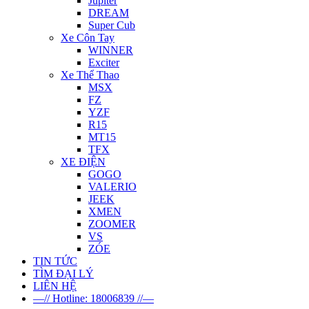
Jupiter
DREAM
Super Cub
Xe Côn Tay
WINNER
Exciter
Xe Thể Thao
MSX
FZ
YZF
R15
MT15
TFX
XE ĐIỆN
GOGO
VALERIO
JEEK
XMEN
ZOOMER
VS
ZÓE
TIN TỨC
TÌM ĐẠI LÝ
LIÊN HỆ
—// Hotline: 18006839 //—