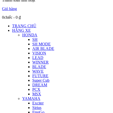
Thanh toán linh hoạt
Giỏ hàng
0chiếc
-
0
₫
TRANG CHỦ
HÃNG XE
HONDA
SH
SH MODE
AIR BLADE
VISION
LEAD
WINNER
BLADE
WAVE
FUTURE
Super Cub
DREAM
PCX
MSX
YAMAHA
Exciter
Sirius
FreeGo