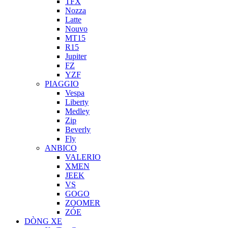
TFX
Nozza
Latte
Nouvo
MT15
R15
Jupiter
FZ
YZF
PIAGGIO
Vespa
Liberty
Medley
Zip
Beverly
Fly
ANBICO
VALERIO
XMEN
JEEK
VS
GOGO
ZOOMER
ZÓE
DÒNG XE