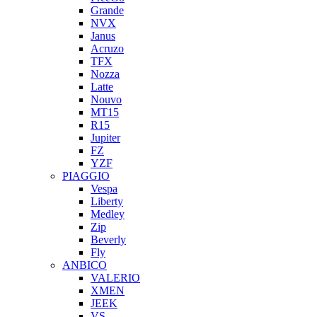
Grande
NVX
Janus
Acruzo
TFX
Nozza
Latte
Nouvo
MT15
R15
Jupiter
FZ
YZF
PIAGGIO
Vespa
Liberty
Medley
Zip
Beverly
Fly
ANBICO
VALERIO
XMEN
JEEK
VS