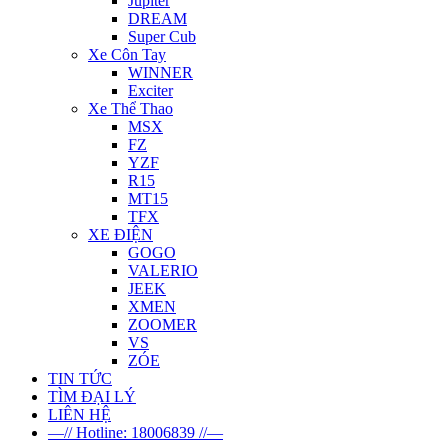
Jupiter
DREAM
Super Cub
Xe Côn Tay
WINNER
Exciter
Xe Thể Thao
MSX
FZ
YZF
R15
MT15
TFX
XE ĐIỆN
GOGO
VALERIO
JEEK
XMEN
ZOOMER
VS
ZÓE
TIN TỨC
TÌM ĐẠI LÝ
LIÊN HỆ
—// Hotline: 18006839 //—