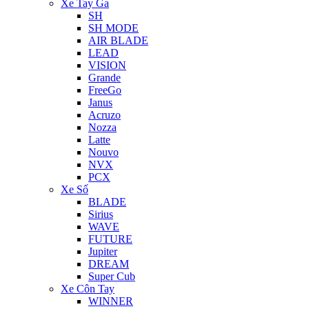
Xe Tay Ga
SH
SH MODE
AIR BLADE
LEAD
VISION
Grande
FreeGo
Janus
Acruzo
Nozza
Latte
Nouvo
NVX
PCX
Xe Số
BLADE
Sirius
WAVE
FUTURE
Jupiter
DREAM
Super Cub
Xe Côn Tay
WINNER