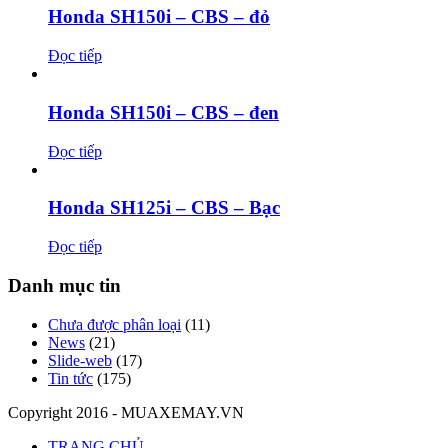
Honda SH150i – CBS – đỏ
Đọc tiếp
Honda SH150i – CBS – đen
Đọc tiếp
Honda SH125i – CBS – Bạc
Đọc tiếp
Danh mục tin
Chưa được phân loại
(11)
News
(21)
Slide-web
(17)
Tin tức
(175)
Copyright 2016 - MUAXEMAY.VN
TRANG CHỦ