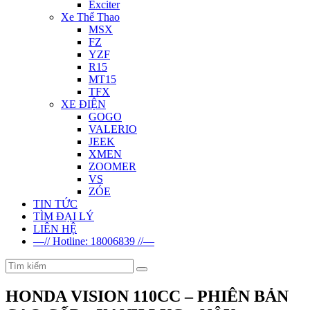
Exciter
Xe Thể Thao
MSX
FZ
YZF
R15
MT15
TFX
XE ĐIỆN
GOGO
VALERIO
JEEK
XMEN
ZOOMER
VS
ZÓE
TIN TỨC
TÌM ĐẠI LÝ
LIÊN HỆ
—// Hotline: 18006839 //—
HONDA VISION 110CC – PHIÊN BẢN