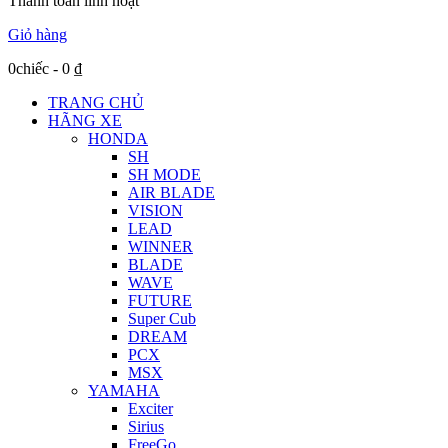
Thanh toán linh hoạt
Giỏ hàng
0chiếc
-
0
₫
TRANG CHỦ
HÃNG XE
HONDA
SH
SH MODE
AIR BLADE
VISION
LEAD
WINNER
BLADE
WAVE
FUTURE
Super Cub
DREAM
PCX
MSX
YAMAHA
Exciter
Sirius
FreeGo