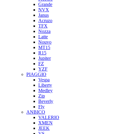
Grande
NVX
Janus
Acruzo
TFX
Nozza
Latte
Nouvo
MT15
R15
Jupiter
FZ
YZF
PIAGGIO
Vespa
Liberty
Medley
Zip
Beverly
Fly
ANBICO
VALERIO
XMEN
JEEK
VS