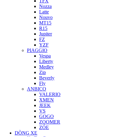
TFX
Nozza
Latte
Nouvo
MT15
R15
Jupiter
FZ
YZF
PIAGGIO
Vespa
Liberty
Medley
Zip
Beverly
Fly
ANBICO
VALERIO
XMEN
JEEK
VS
GOGO
ZOOMER
ZÓE
DÒNG XE