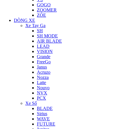
GOGO
ZOOMER
ZÓE
DÒNG XE
Xe Tay Ga
SH
SH MODE
AIR BLADE
LEAD
VISION
Grande
FreeGo
Janus
Acruzo
Nozza
Latte
Nouvo
NVX
PCX
Xe Số
BLADE
Sirius
WAVE
FUTURE