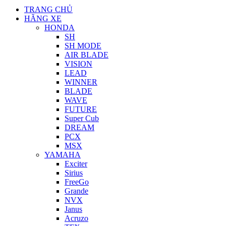
TRANG CHỦ
HÃNG XE
HONDA
SH
SH MODE
AIR BLADE
VISION
LEAD
WINNER
BLADE
WAVE
FUTURE
Super Cub
DREAM
PCX
MSX
YAMAHA
Exciter
Sirius
FreeGo
Grande
NVX
Janus
Acruzo