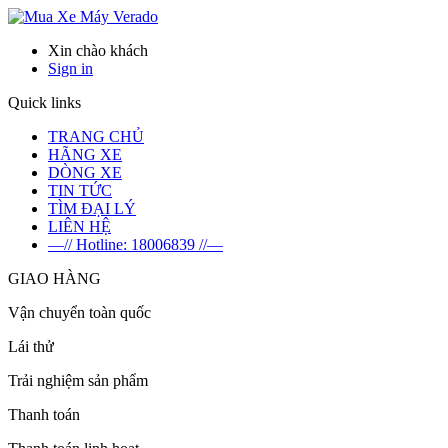
Verado
Xin chào khách
Sign in
Quick links
TRANG CHỦ
HÃNG XE
DÒNG XE
TIN TỨC
TÌM ĐẠI LÝ
LIÊN HỆ
—// Hotline: 18006839 //—
GIAO HÀNG
Vận chuyển toàn quốc
Lái thử
Trải nghiệm sản phẩm
Thanh toán