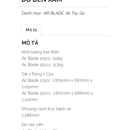
Danh mục:
AIR BLADE
,
Xe Tay Ga
Mô tả
MÔ TẢ
Khối lượng bản thân
Air Blade 125cc: 111kg
Air Blade 150cc: 113kg
Dài x Rộng x Cao
Air Blade 125cc: 1.870mm x 687mm x
1.091mm
Air Blade 150cc: 1.870mm x 686mm x
1.112mm
Khoảng cách trục bánh xe
1.286mm
Độ cao yên