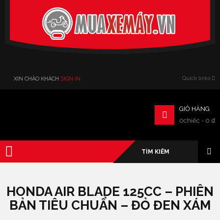
Verado
Quick links
XIN CHÀO KHÁCH
SIGN IN
GIỎ HÀNG
0chiếc
-
0
₫
HONDA AIR BLADE 125CC – PHIÊN
BẢN TIÊU CHUẨN – ĐỎ ĐEN XÁM