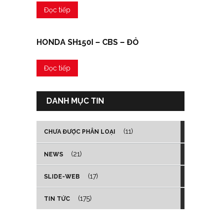
Đọc tiếp
HONDA SH150I – CBS – ĐỎ
Đọc tiếp
DANH MỤC TIN
(11)
CHƯA ĐƯỢC PHÂN LOẠI
(21)
NEWS
(17)
SLIDE-WEB
(175)
TIN TỨC