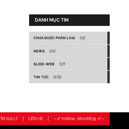
DANH MỤC TIN
(11)
CHƯA ĐƯỢC PHÂN LOẠI
(21)
NEWS
(17)
SLIDE-WEB
(175)
TIN TỨC
TÌM ĐẠI LÝ
LIÊN HỆ
—// Hotline: 18006839 //—