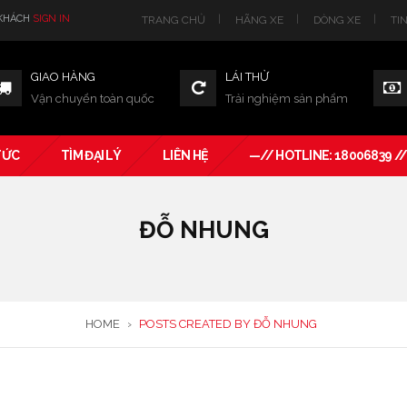
 KHÁCH
SIGN IN
TRANG CHỦ
HÃNG XE
DÒNG XE
TI
GIAO HÀNG
LÁI THỬ
Vận chuyển toàn quốc
Trải nghiệm sản phẩm
TỨC
TÌM ĐẠI LÝ
LIÊN HỆ
—// HOTLINE: 18006839 /
ĐỖ NHUNG
HOME
›
POSTS CREATED BY ĐỖ NHUNG