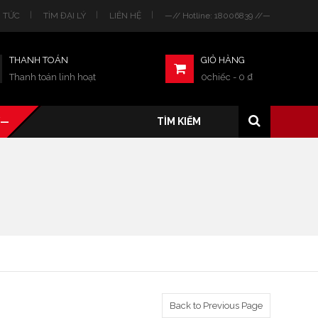
N TỨC
TÌM ĐẠI LÝ
LIÊN HỆ
—// Hotline: 18006839 //—
THANH TOÁN
GIỎ HÀNG
Thanh toán linh hoạt
0chiếc
-
0
₫
/—
Back to Previous Page