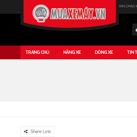
XIN CHÀO
Verado
TRANG CHỦ
HÃNG XE
DÒNG XE
TIN 
Share Link