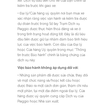
xe). Dịch vụ đầu tiên cho xe của bạn chính là
kiểm tra trước khi giao xe.
• Đại lý/Cửa hàng uỷ quyền nơi bạn mua xe
xác nhận rằng việc vận hành và kiểm tra được
dự đoán trước trong Sổ tay Trạm Dịch vụ
Piaggio được thực hiện thoả đáng và xe ở
trong tình trạng hoạt động tốt. Đây là dữ liệu
đầu tiên được giữ lại nhằm đảm bảo tính hiệu
lực của việc bảo hành. Con dấu của Đại lý
hoặc Cửa hàng Uỷ quyền trong mục “Thông
tin trước Bảo hành” chính là bằng chứng của
dịch vụ này.
Việc bảo hành không áp dụng đối với:
• Những sản phẩm đã được sửa chữa, thay đổi
về mặt chức năng và/hoặc kết cấu hoặc
được tháo ra một cách đơn giản, thậm chí nếu
một phần, tại một địa điểm ngoài Đại lý, Cửa
hàng được uỷ quyền cung cấp Dịch vụ của
Piaggio hoặc Nhà sản xuất;