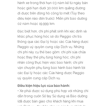
hành xe trong thời hạn 03 năm kể từ ngày bán
hoặc giới hạn dưới 30.000 km quãng đường
đi được trên đồng hồ công tơ mét (Tùy theo
điều kiện nào đến trước). Miễn phí bảo dưỡng
02 năm hoặc 19,999 km.
Đặc biệt hơn, chi phí phát sinh khi xác định và
khắc phục hỏng hóc sẽ do Piaggio chi trả
thông qua các Đại lý hoặc các Cửa hàng được
Piaggio uỷ quyền cung cấp Dịch vụ. Những
chi phí này cụ thể bao gồm: chi phí sửa chữa
hoặc thay thế phụ tùng hỏng hóc; chi phí
nhân công thực hiện việc bảo hành; chi phí
vận chuyển phụ tùng bảo hành bảo hành tới
các Đại lý hoặc các Cửa hàng được Piaggio
uỷ quyền cung cấp Dịch vụ.
Điều kiện hiệu lực của bảo hành
:
• Xe phải được sử dụng phù hợp với những chỉ
dẫn trong cuốn Sổ tay Sử dụng và Bảo dưỡng
(đã được bàn giao cho khách hàng khi mua